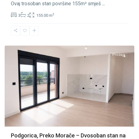
Ovaj trosoban stan površine 155m² smješ
...
2
3
2
155.00 m
Preko
Morače
,
Podgorica
Prodaja
Podgorica, Preko Morače – Dvosoban stan na