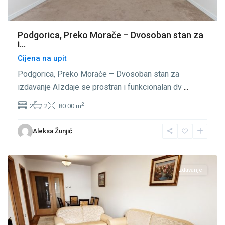
Podgorica, Preko Morače – Dvosoban stan za
i...
Cijena na upit
Podgorica, Preko Morače – Dvosoban stan za
izdavanje AIzdaje se prostran i funkcionalan dv
...
2
2
2
80.00 m
Preko
Aleksa Žunjić
Morače
,
Podgorica
Izdavanje