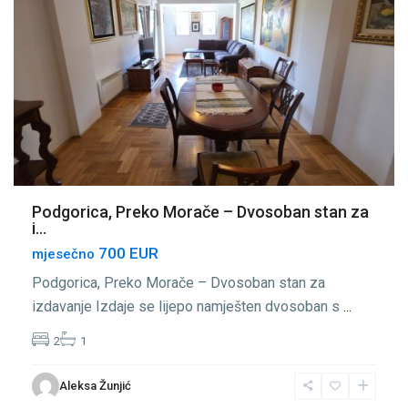
Podgorica, Preko Morače – Dvosoban stan za
i...
700 EUR
mjesečno
Podgorica, Preko Morače – Dvosoban stan za
izdavanje Izdaje se lijepo namješten dvosoban s
...
2
1
Preko
Aleksa Žunjić
Morače
,