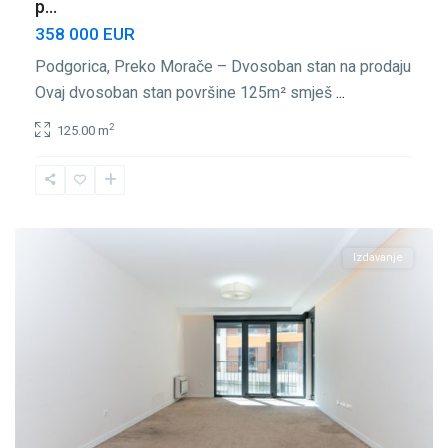
p...
358 000 EUR
Podgorica, Preko Morače – Dvosoban stan na prodaju
Ovaj dvosoban stan površine 125m² smješ
...
2
125.00 m
Preko
Morače
,
Podgorica
Izdavanje