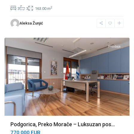
2
3
3
163.00 m
Preko
Aleksa Žunjić
Morače
,
Podgorica
Prodaja
Podgorica, Preko Morače – Luksuzan pos...
770 000 EUR