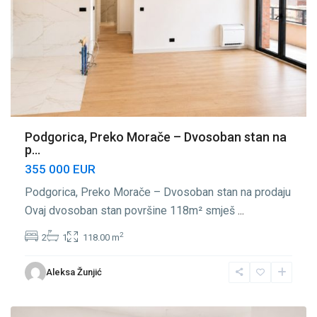
Podgorica, Preko Morače – Dvosoban stan na
p...
355 000 EUR
Podgorica, Preko Morače – Dvosoban stan na prodaju
Ovaj dvosoban stan površine 118m² smješ
...
2
2
1
118.00 m
Preko
Aleksa Žunjić
Morače
,
Podgorica