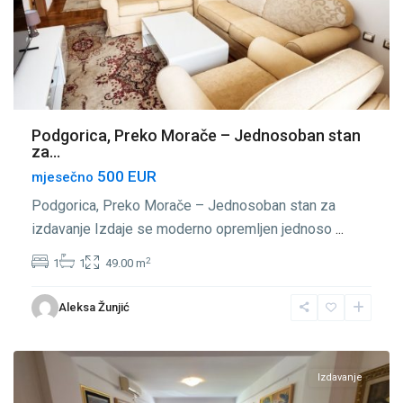
Podgorica, Preko Morače – Jednosoban stan
za...
500 EUR
mjesečno
Podgorica, Preko Morače – Jednosoban stan za
izdavanje Izdaje se moderno opremljen jednoso
...
2
1
1
49.00 m
Podgorica
,
Preko
Aleksa Žunjić
Morače
,
Podgorica
Izdavanje