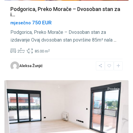
Podgorica, Preko Morače – Dvosoban stan za
i...
750 EUR
mjesečno
Podgorica, Preko Morače – Dvosoban stan za
izdavanje Ovaj dvosoban stan površine 85m² nala
...
2
2
1
85.00 m
Preko
Aleksa Žunjić
Morače
,
Podgorica
Prodaja