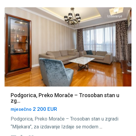
Podgorica
Izdavanje
Podgorica, Preko Morače – Trosoban stan u
zg...
2 200 EUR
mjesečno
Podgorica, Preko Morače – Trosoban stan u zgradi
“Mljekara”, za izdavanje Izdaje se modern
...