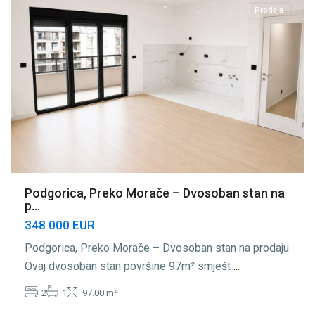
Prodaja
Podgorica, Preko Morače – Dvosoban stan na
p...
348 000 EUR
Podgorica, Preko Morače – Dvosoban stan na prodaju
Ovaj dvosoban stan površine 97m² smješt
...
2
2
1
97.00 m