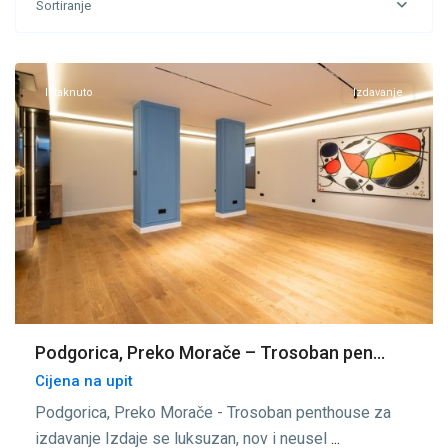
Sortiranje
Morače
,
Podgorica
Istaknuto
Izdavanje
Podgorica, Preko Morače – Trosoban pen...
Cijena na upit
Podgorica, Preko Morače - Trosoban penthouse za
izdavanje Izdaje se luksuzan, nov i neusel
...