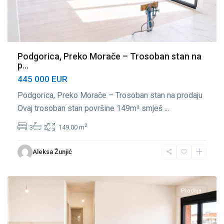
Podgorica, Preko Morače – Trosoban stan na
p...
445 000 EUR
Podgorica, Preko Morače – Trosoban stan na prodaju
Ovaj trosoban stan površine 149m² smješ
...
2
3
2
149.00 m
Preko
Aleksa Žunjić
Morače
,
Podgorica
Prodaja