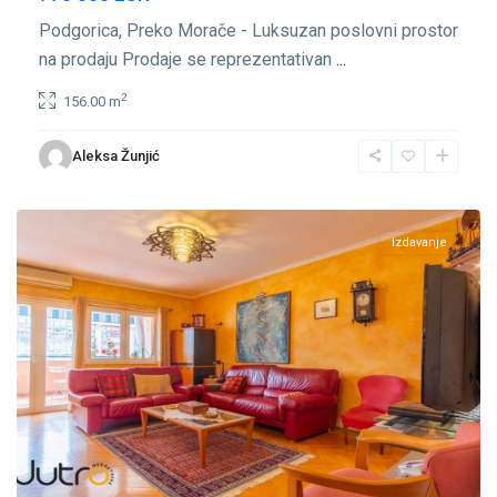
Podgorica, Preko Morače - Luksuzan poslovni prostor
na prodaju Prodaje se reprezentativan
...
2
156.00 m
Preko
Aleksa Žunjić
Morače
,
Podgorica
Izdavanje