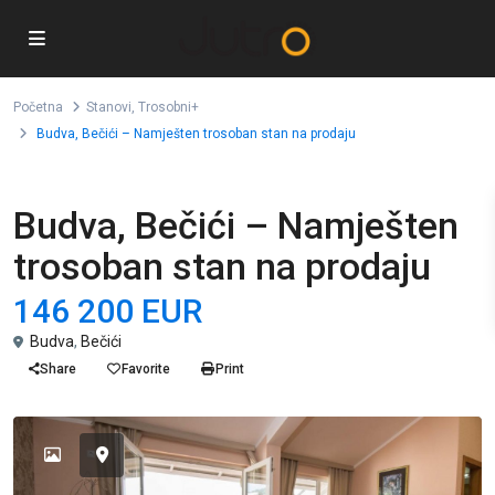
Početna
Stanovi
,
Trosobni+
Budva, Bečići – Namješten trosoban stan na prodaju
,
Prodaja
Stanovi
Trosobni+
Budva, Bečići – Namješten
trosoban stan na prodaju
146 200 EUR
Budva
,
Bečići
Share
Favorite
Print