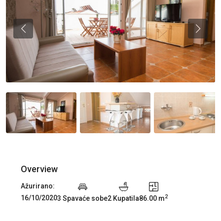
Previous
Previou
Overview
Ažurirano:
2
16/10/2020
3 Spavaće sobe
2 Kupatila
86.00 m