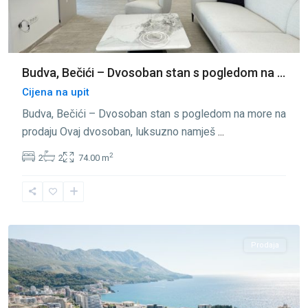
Budva, Bečići – Dvosoban stan s pogledom na ...
Cijena na upit
Budva, Bečići – Dvosoban stan s pogledom na more na
prodaju Ovaj dvosoban, luksuzno namješ
...
2
2
2
74.00 m
Bečići
,
Budva
Prodaja