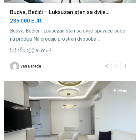
Budva, Bečići – Luksuzan stan sa dvije...
235 000 EUR
Budva, Bečići - Luksuzan stan sa dvije spavaće sobe
na prodaju Na prodaju prostran dvosoba
...
2
2
2
81.00 m
Ivan Barada
Bečići
,
Budva
Prodaja