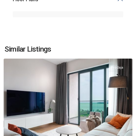
Bečići
,
Similar Listings
Budva
Prodaja