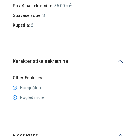
2
Površina nekretnine:
86.00 m
Spavaće sobe:
3
Kupatila:
2
Karakteristike nekretnine
Other Features
Namješten
Pogled more
Floor Plans