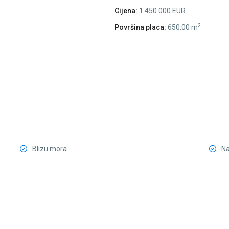
Cijena:
1 450 000 EUR
2
Površina placa:
650.00 m
Blizu mora
N