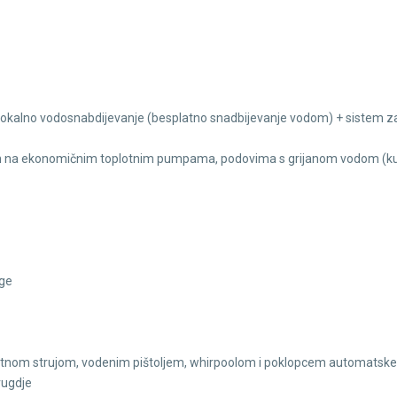
o lokalno vodosnabdijevanje (besplatno snadbijevanje vodom) + sistem z
an na ekonomičnim toplotnim pumpama, podovima s grijanom vodom (kuhin
age
tnom strujom, vodenim pištoljem, whirpoolom i poklopcem automatske
vugdje