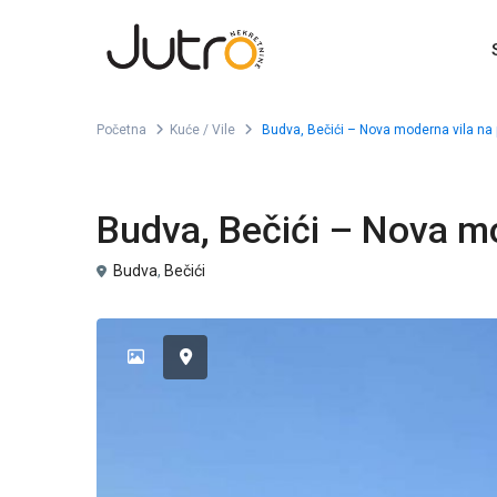
Početna
Kuće / Vile
Budva, Bečići – Nova moderna vila na 
Prodaja
Kuće / Vile
Budva, Bečići – Nova mo
Budva
,
Bečići