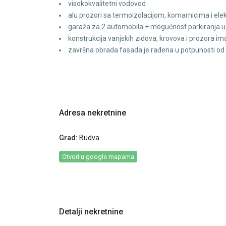
visokokvalitetni vodovod
alu prozori sa termoizolacijom, komarnicima i ele
garaža za 2 automobila + mogućnost parkiranja u
konstrukcija vanjskih zidova, krovova i prozora im
završna obrada fasada je rađena u potpunosti o
Adresa nekretnine
Grad:
Budva
Otvori u google mapama
Detalji nekretnine