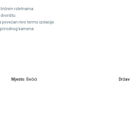
ktričnim roletnama
 dvorištu
a povećan nivo termo izolacije.
d prirodnog kamena
Mjesto:
Bečići
Držav