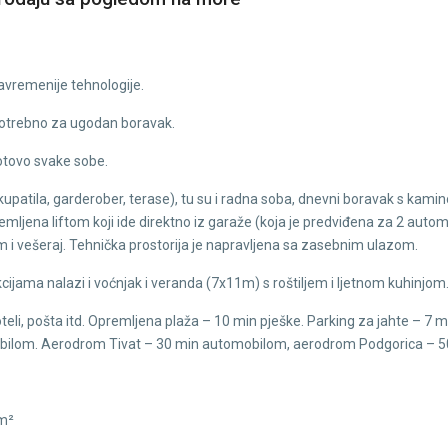
savremenije tehnologije.
potrebno za ugodan boravak.
gotovo svake sobe.
upatila, garderober, terase), tu su i radna soba, dnevni boravak s kami
ljena liftom koji ide direktno iz garaže (koja je predviđena za 2 automo
 i vešeraj. Tehnička prostorija je napravljena sa zasebnim ulazom.
jama nalazi i voćnjak i veranda (7x11m) s roštiljem i ljetnom kuhinjom
hoteli, pošta itd. Opremljena plaža – 10 min pješke. Parking za jahte – 7
obilom. Aerodrom Tivat – 30 min automobilom, aerodrom Podgorica – 
 m²