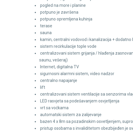
pogled na more i planine
potpuno je završena
potpuno opremljena kuhinja
terase
sauna
kamin, centralni vodovod i kanalizacija + dodatn
sistem recirkulacije tople vode
centralizovani sistem grijanja / hlađenja zasnov
saunu, vešeraj)
Internet, digitalna TV
sigurnosni alarmni sistem, video nadzor
centralno napajanje
lift
centralizovani sistem ventilacije sa senzorima vl
LED rasvjeta sa podešavanjem osvjetljenja
vrt sa voćkama
automatski sistem za zalijevanje
bazen 4 x 8m sa pozadinskim osvetljenjem, supro
pristup osobama s invaliditetom obezbijeđen je s