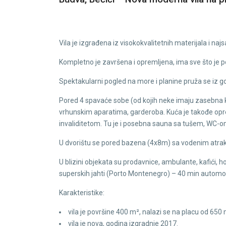
Vila je izgrađena iz visokokvalitetnih materijala i naj
Kompletno je završena i opremljena, ima sve što je 
Spektakularni pogled na more i planine pruža se ​​iz 
Pored 4 spavaće sobe (od kojih neke imaju zasebna k
vrhunskim aparatima, garderoba. Kuća je takođe oprem
invaliditetom. Tu je i posebna sauna sa tušem, WC-om
U dvorištu se pored bazena (4x8m) sa vodenim atrakci
U blizini objekata su prodavnice, ambulante, kafići, 
superskih jahti (Porto Montenegro) – 40 min autom
Karakteristike:
vila je površine 400 m², nalazi se na placu od 650
vila je nova, godina izgradnje 2017.