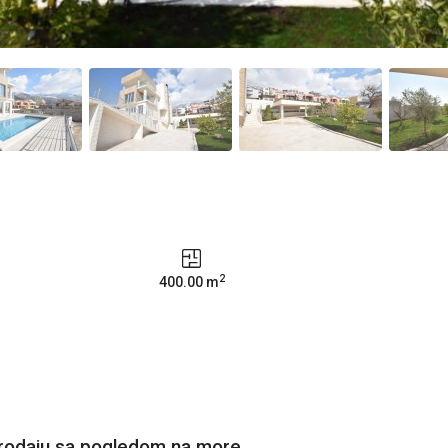
2
400.00 m
prodaju sa pogledom na more