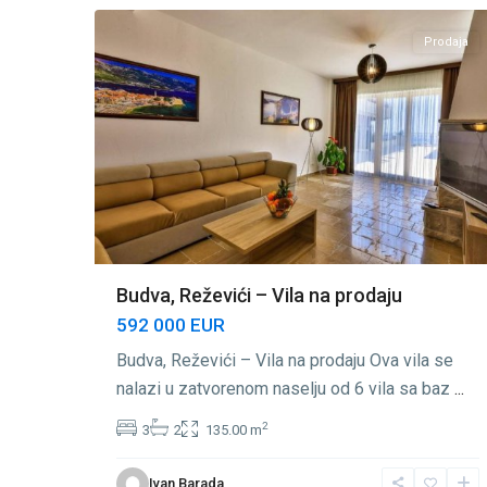
Prodaja
Budva, Reževići – Vila na prodaju
592 000 EUR
Budva, Reževići – Vila na prodaju Ova vila se
nalazi u zatvorenom naselju od 6 vila sa baz
...
2
3
2
135.00 m
Ivan Barada