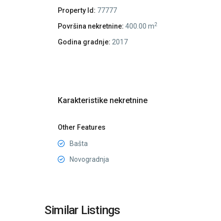
Property Id:
77777
2
Površina nekretnine:
400.00 m
Godina gradnje:
2017
Karakteristike nekretnine
Other Features
Bašta
Novogradnja
Bečići
,
Similar Listings
14
Budva