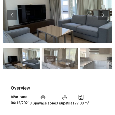
Previous
Previou
Overview
Ažurirano:
2
06/12/2021
3 Spavaće sobe
3 Kupatila
177.00 m