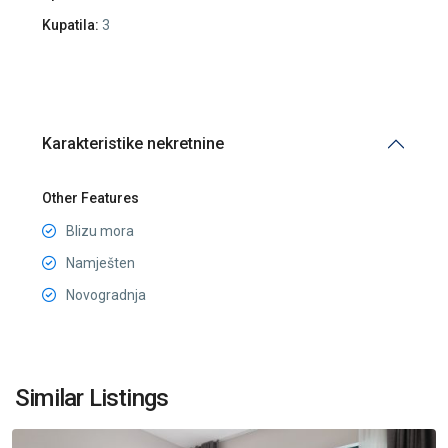
Kupatila:
3
Karakteristike nekretnine
Other Features
Blizu mora
Namješten
Novogradnja
Bečići
,
Similar Listings
Budva