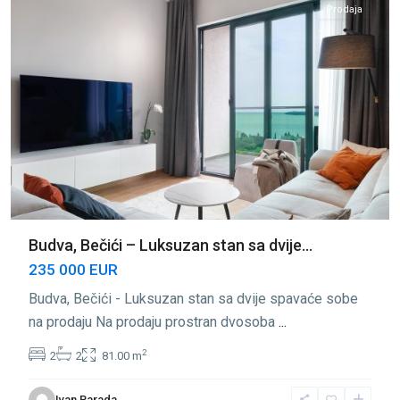
Prodaja
Budva, Bečići – Luksuzan stan sa dvije...
235 000 EUR
Budva, Bečići - Luksuzan stan sa dvije spavaće sobe
na prodaju Na prodaju prostran dvosoba
...
2
2
2
81.00 m
Ivan Barada