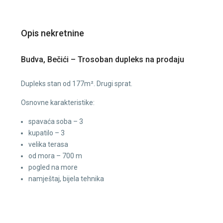
Opis nekretnine
Budva, Bečići – Trosoban dupleks na prodaju
Dupleks stan od 177m². Drugi sprat.
Osnovne karakteristike:
spavaća soba – 3
kupatilo – 3
velika terasa
od mora – 700 m
pogled na more
namještaj, bijela tehnika