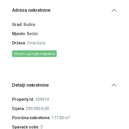
Adresa nekretnine
Grad:
Budva
Mjesto:
Bečići
Država:
Crna Gora
Otvori u google mapama
Detalji nekretnine
Property Id:
104914
Cijena:
290 000 EUR
2
Površina nekretnine:
177.00 m
Spavaće sobe:
3