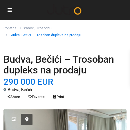
Početna
Stanovi
,
Trosobni+
Budva, Bečići – Trosoban dupleks na prodaju
,
Prodaja
Stanovi
Trosobni+
Budva, Bečići – Trosoban
dupleks na prodaju
290 000 EUR
Budva
,
Bečići
Share
Favorite
Print