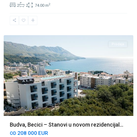
2
2
2
74.00 m
Bečići
,
Budva
Prodaja
Budva, Becici – Stanovi u novom rezidencijal...
208 000 EUR
OD