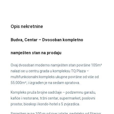
Opis nekretnine
Budva, Centar – Dvosoban kompletno
namješten stan na prodaju
Ovaj dvosoban moderno namješten stan površine 105m²
nalazi se u centru grada u kompleksu TQ Plaza –
multifunkcionalni kompleks ukupne površine od više od
55.000m², i izgrađen je na sedam spratova.
Kompleks pruža brojne sadržaje – podzemnu garažu,
kafiće i restorane, tržni centar, supermarket, poslovni
prostor, bioskop i kondo-hotel s 5 zvjezdica.
Smješten je na 100 m od rive i plaže, nedaleko od Starog