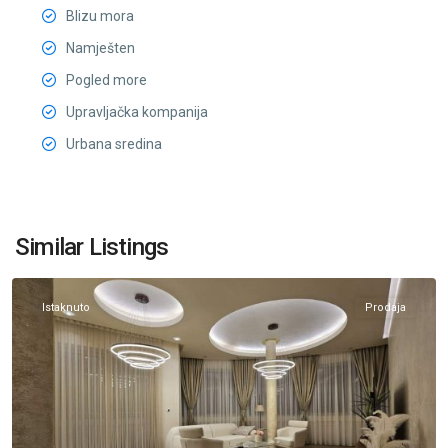
Blizu mora
Namješten
Pogled more
Upravljačka kompanija
Urbana sredina
Centar
Budva
,
Similar Listings
Budva
Istaknuto
Prodaja