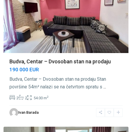
Budva, Centar – Dvosoban stan na prodaju
190 000 EUR
Budva, Centar – Dvosoban stan na prodaju Stan
površine 54m² nalazi se na četvrtom spratu s
...
2
2
2
54.00 m
Centar
Ivan Barada
Budva
,
Budva