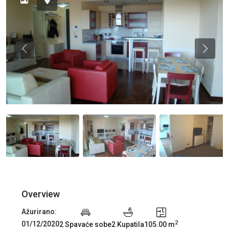
Previous
Previou
Overview
Ažurirano:
2
01/12/2020
2 Spavaće sobe
2 Kupatila
105.00 m