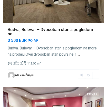
Budva, Bulevar – Dvosoban stan s pogledom
na...
3 500 EUR
PO M²
Budva, Bulevar – Dvosoban stan s pogledom na more
na prodaju Ovaj dvosoban stan površine 1
...
2
2
2
112.00 m
Centar
Aleksa Žunjić
Budva
,
Budva
Prodaja