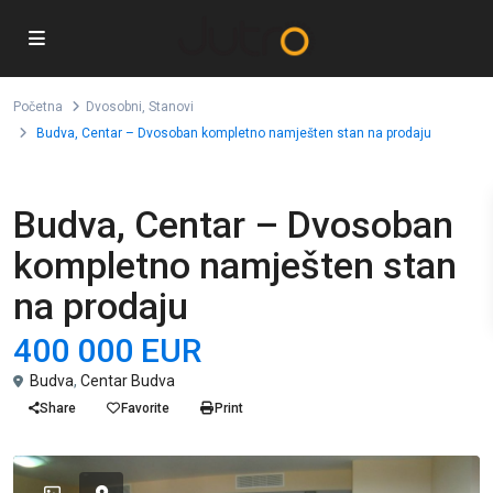
Početna
Dvosobni
,
Stanovi
Budva, Centar – Dvosoban kompletno namješten stan na prodaju
,
Prodaja
Dvosobni
Stanovi
Budva, Centar – Dvosoban
kompletno namješten stan
na prodaju
400 000 EUR
Budva
,
Centar Budva
Share
Favorite
Print