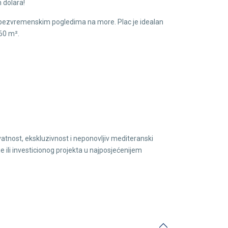
 dolara!
 i bezvremenskim pogledima na more. Plac je idealan
60 m².
rivatnost, ekskluzivnost i neponovljiv mediteranski
e ili investicionog projekta u najposjećenijem