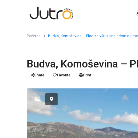
Početna
Budva, Komoševina – Plac za vilu s pogledom na mo
Budva, Komoševina – Pl
Share
Favorite
Print