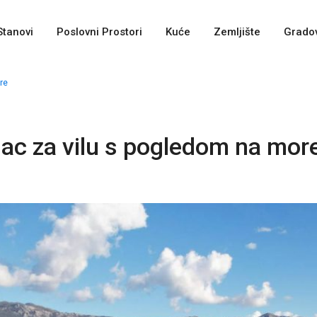
Stanovi
Poslovni Prostori
Kuće
Zemljište
Gradov
re
ac za vilu s pogledom na mor