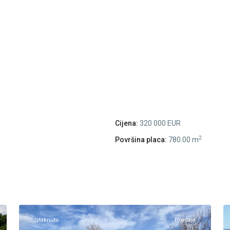
Cijena:
320 000 EUR
2
Površina placa:
780.00 m
Donji
Grbalj
,
17
Kotor
10
Istaknuto
Prodaja