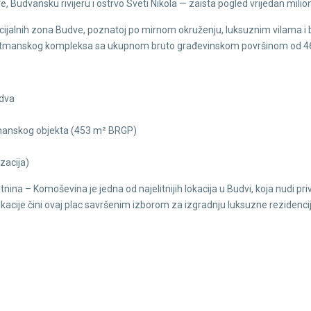
udvansku rivijeru i ostrvo Sveti Nikola — zaista pogled vrijedan milion
dencijalnih zona Budve, poznatoj po mirnom okruženju, luksuznim vilama
 apartmanskog kompleksa sa ukupnom bruto građevinskom površinom od 4
udva
tmanskog objekta (453 m² BRGP)
izacija)
etnina – Komoševina je jedna od najelitnijih lokacija u Budvi, koja nudi p
okacije čini ovaj plac savršenim izborom za izgradnju luksuzne rezidencij