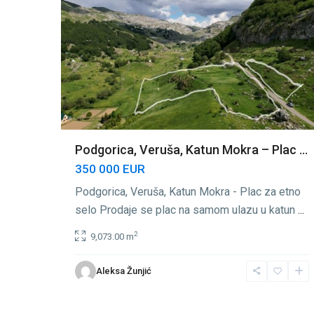
Podgorica, Veruša, Katun Mokra – Plac ...
350 000 EUR
Podgorica, Veruša, Katun Mokra - Plac za etno
selo Prodaje se plac na samom ulazu u katun
...
2
9,073.00 m
Aleksa Žunjić