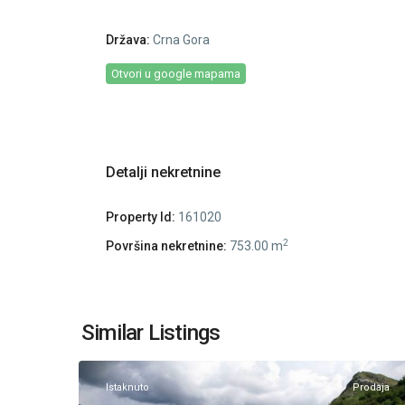
Država:
Crna Gora
Otvori u google mapama
Detalji nekretnine
Property Id:
161020
2
Površina nekretnine:
753.00 m
Veruša
,
Similar Listings
5
Podgorica
Istaknuto
Prodaja