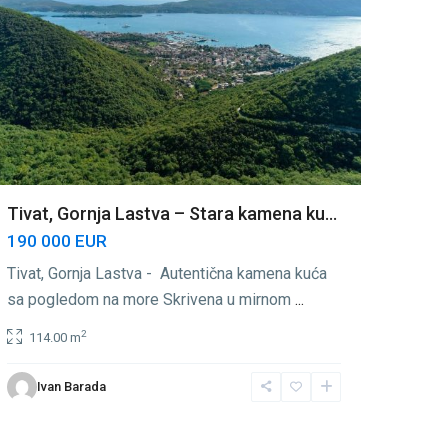
Tivat, Gornja Lastva – Stara kamena ku...
190 000 EUR
Tivat, Gornja Lastva - Autentična kamena kuća
sa pogledom na more Skrivena u mirnom
...
2
114.00 m
Ivan Barada