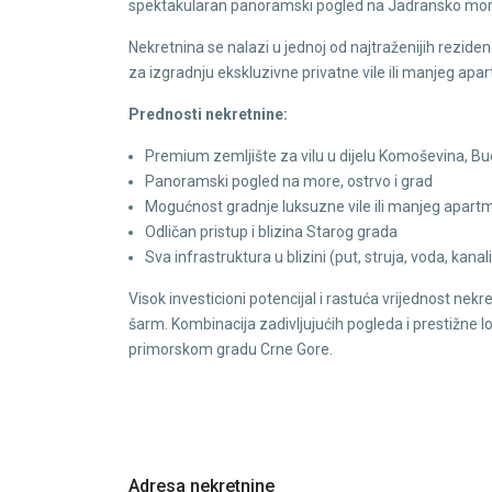
spektakularan panoramski pogled na Jadransko more, B
Nekretnina se nalazi u jednoj od najtraženijih rezi
za izgradnju ekskluzivne privatne vile ili manjeg
Prednosti nekretnine:
Premium zemljište za vilu u dijelu Komoševina, B
Panoramski pogled na more, ostrvo i grad
Mogućnost gradnje luksuzne vile ili manjeg apar
Odličan pristup i blizina Starog grada
Sva infrastruktura u blizini (put, struja, voda, kanal
Visok investicioni potencijal i rastuća vrijednost nekr
šarm. Kombinacija zadivljujućih pogleda i prestižne l
primorskom gradu Crne Gore.
Adresa nekretnine