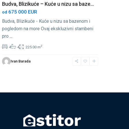
Budva, Blizikuće – Kuće u nizu sa baze...
675 000 EUR
od
Budva, Blizikuće - Kuće u nizu sa bazenom i
pogledom na more Ovaj ekskluzivni stambeni
pro
...
2
4
4
225.00 m
Ivan Barada