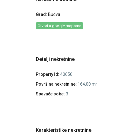
Grad:
Budva
Otvori u google mapama
Detalji nekretnine
Property Id:
40650
2
Površina nekretnine:
164.00 m
Spavaće sobe:
3
Karakteristike nekretnine