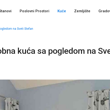
Stanovi
Poslovni Prostori
Kuće
Zemljište
Gradov
pogledom na Sveti Stefan
sobna kuća sa pogledom na Sve