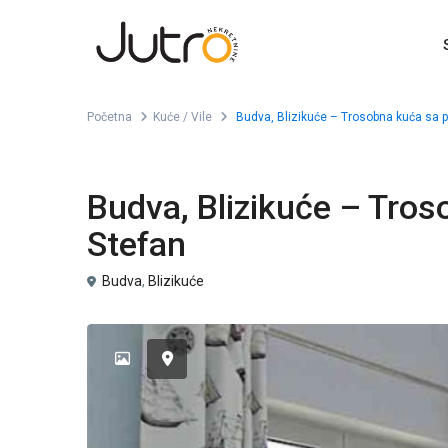
Početna
Kuće / Vile
Budva, Blizikuće – Trosobna kuća sa 
Prodaja
Kuće / Vile
Budva, Blizikuće – Tro
Stefan
Budva
,
Blizikuće