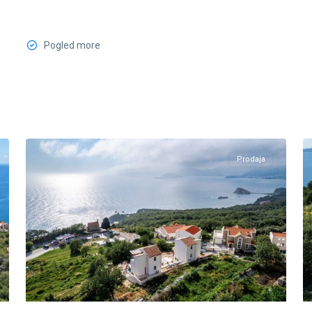
Pogled more
Blizikuće
,
30
Budva
4
Prodaja