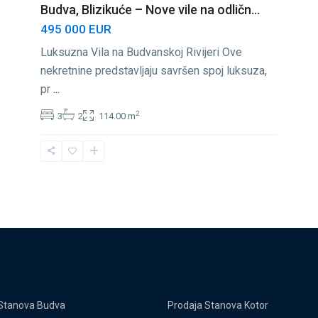
Budva, Blizikuće – Nove vile na odličn...
495 000 EUR
Luksuzna Vila na Budvanskoj Rivijeri Ove
nekretnine predstavljaju savršen spoj luksuza,
pr
...
2
3
2
114.00 m
Stanova Budva
Prodaja Stanova Kotor