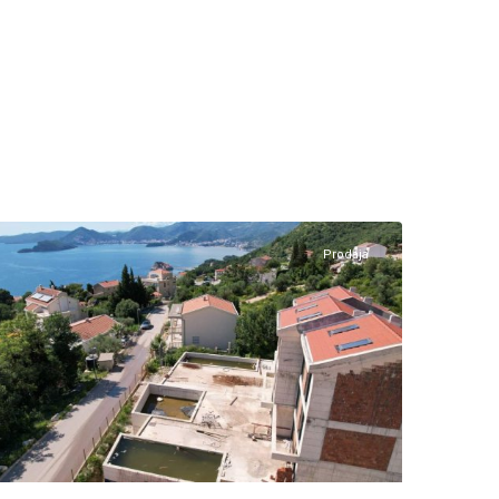
Blizikuće
,
Budva
Prodaja