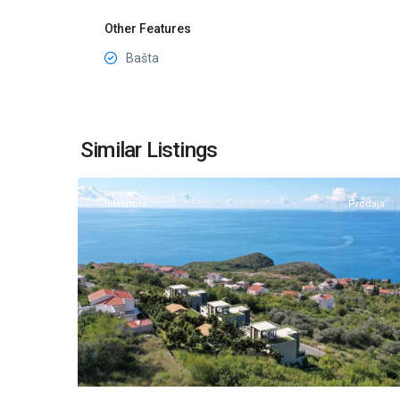
Other Features
Bašta
Blizikuće
,
Similar Listings
15
Budva
Istaknuto
Prodaja