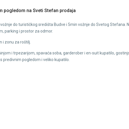
m pogledom na Sveti Stefan prodaja
vožnje do turističkog središta Budve i 5min vožnje do Svetog Stefana. N
om, parking i prostor za odmor.
 i zonu za roštilj.
injom i trpezarijom, spavaća soba, garderober i en-suit kupatilo, gostinj
s predivnim pogledom i veliko kupatilo.