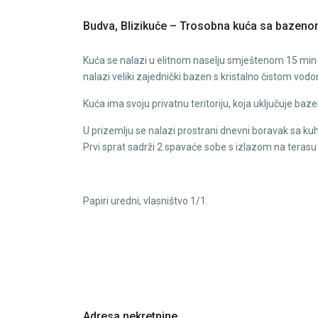
Budva, Blizikuće – Trosobna kuća sa bazeno
Kuća se nalazi u elitnom naselju smještenom 15 min 
nalazi veliki zajednički bazen s kristalno čistom vod
Kuća ima svoju privatnu teritoriju, koja uključuje bazen
U prizemlju se nalazi prostrani dnevni boravak sa kuh
Prvi sprat sadrži 2 spavaće sobe s izlazom na terasu 
Papiri uredni, vlasništvo 1/1.
Adresa nekretnine