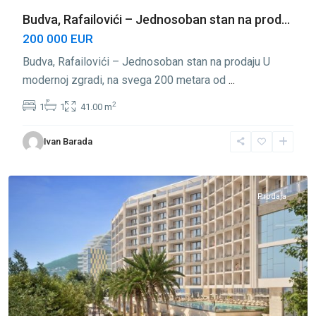
Budva, Rafailovići – Jednosoban stan na prod...
200 000 EUR
Budva, Rafailovići – Jednosoban stan na prodaju U
modernoj zgradi, na svega 200 metara od
...
2
1
1
41.00 m
Ivan Barada
Rafailovići
,
Budva
Prodaja