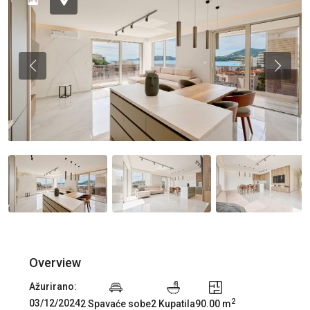
Previous
Previou
Overview
Ažurirano:
2
03/12/2024
2 Spavaće sobe
2 Kupatila
90.00 m