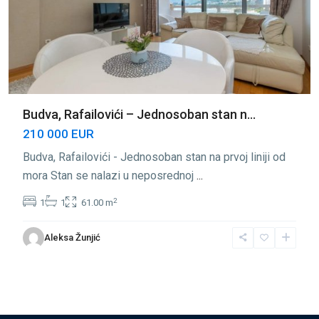
Budva, Rafailovići – Jednosoban stan n...
210 000 EUR
Budva, Rafailovići - Jednosoban stan na prvoj liniji od
mora Stan se nalazi u neposrednoj
...
2
1
1
61.00 m
Aleksa Žunjić