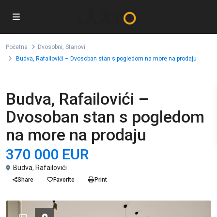
Početna
Dvosobni
,
Stanovi
Budva, Rafailovići – Dvosoban stan s pogledom na more na prodaju
,
Prodaja
Dvosobni
Stanovi
Budva, Rafailovići –
Dvosoban stan s pogledom
na more na prodaju
370 000 EUR
Budva
,
Rafailovići
Share
Favorite
Print