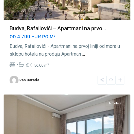
Budva, Rafailovići – Apartmani na prvo...
4 700 EUR
OD
PO M²
Budva, Rafailovići - Apartmani na prvoj liniji od mora u
sklopu hotela na prodaju Apartman
...
2
1
1
56.00 m
Ivan Barada
Rafailovići
,
Budva
Prodaja