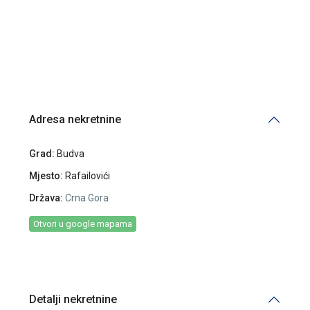
Adresa nekretnine
Grad:
Budva
Mjesto:
Rafailovići
Država:
Crna Gora
Otvori u google mapama
Detalji nekretnine