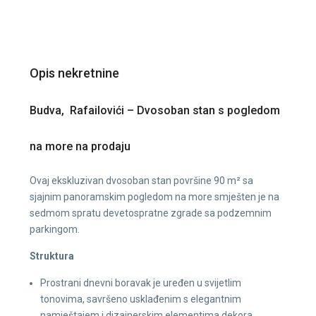
Opis nekretnine
Budva, Rafailovići – Dvosoban stan s pogledom
na more na prodaju
Ovaj ekskluzivan dvosoban stan površine 90 m² sa
sjajnim panoramskim pogledom na more smješten je na
sedmom spratu devetospratne zgrade sa podzemnim
parkingom.
Struktura
Prostrani dnevni boravak je uređen u svijetlim
tonovima, savršeno usklađenim s elegantnim
namještajem i dizajnerskim elementima dekora.