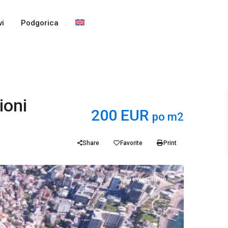
i
Podgorica
ioni
200 EUR
po m2
Share
Favorite
Print
Za investiranje