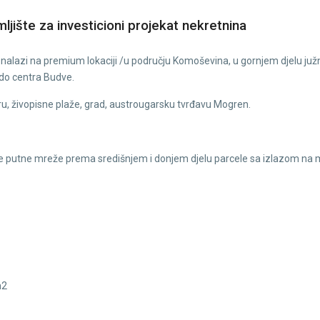
ište za investicioni projekat nekretnina
e nalazi na premium lokaciji /u području Komoševina, u gornjem djelu ju
 do centra Budve.
u, živopisne plaže, grad, austrougarsku tvrđavu Mogren.
 putne mreže prema središnjem i donjem djelu parcele sa izlazom na ma
m2