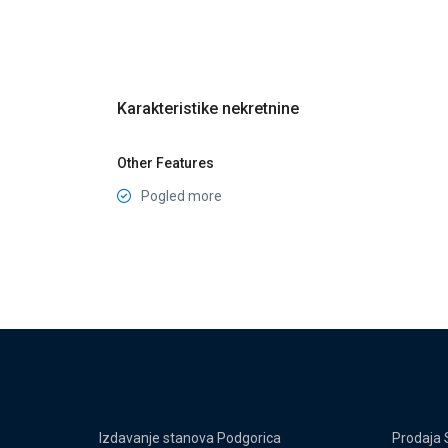
Karakteristike nekretnine
Other Features
Pogled more
Izdavanje stanova Podgorica
Prodaja 