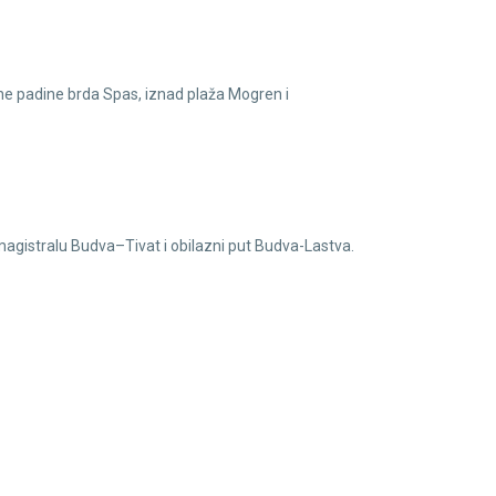
žne padine brda Spas, iznad plaža Mogren i
gistralu Budva–Tivat i obilazni put Budva-Lastva.