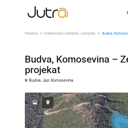
Početna
Građevinsko zemljište
,
Zemljište
Budva, Komosevin
,
Građevinsko zemljište
Zemljište
Budva, Komosevina – Zem
projekat
Budva
,
Jaz
,
Komosevina