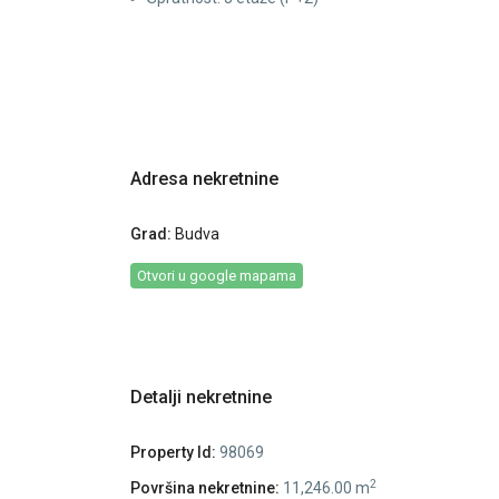
Adresa nekretnine
Grad:
Budva
Otvori u google mapama
Detalji nekretnine
Property Id:
98069
2
Površina nekretnine:
11,246.00 m