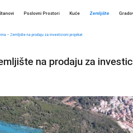
Stanovi
Poslovni Prostori
Kuće
Zemljište
Gradov
a – Zemljište na prodaju za investicioni projekat
ljište na prodaju za investic