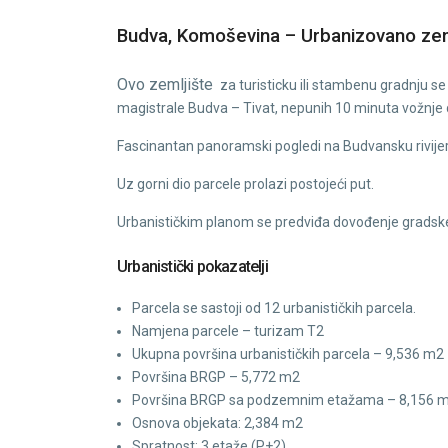
Budva, Komoševina – Urbanizovano zemlj
Ovo zemljište
za turisticku ili stambenu gradnju s
magistrale Budva – Tivat, nepunih 10 minuta vožnje
Fascinantan panoramski pogledi na Budvansku rivijer
Uz gorni dio parcele prolazi postojeći put.
Urbanističkim planom se predviđa dovođenje gradske
Urbanistički pokazatelji
Parcela se sastoji od 12 urbanističkih parcela.
Namjena parcele – turizam T2
Ukupna površina urbanističkih parcela – 9,536 m2
Površina BRGP – 5,772 m2
Površina BRGP sa podzemnim etažama – 8,156 
Osnova objekata: 2,384 m2
Spratnost: 3 etaže (P+2)