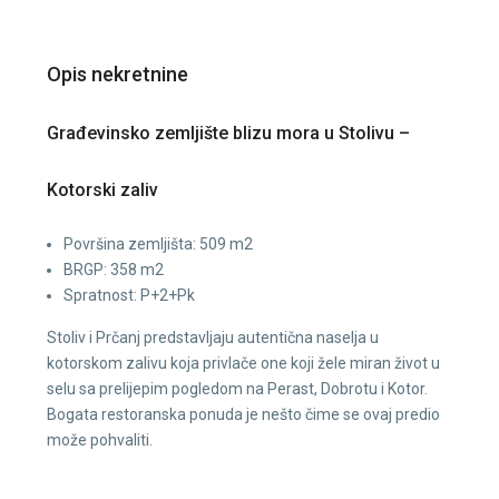
Opis nekretnine
Građevinsko zemljište blizu mora u Stolivu –
Kotorski zaliv
Površina zemljišta: 509 m2
BRGP: 358 m2
Spratnost: P+2+Pk
Stoliv i Prčanj predstavljaju autentična naselja u
kotorskom zalivu koja privlače one koji žele miran život u
selu sa prelijepim pogledom na Perast, Dobrotu i Kotor.
Bogata restoranska ponuda je nešto čime se ovaj predio
može pohvaliti.