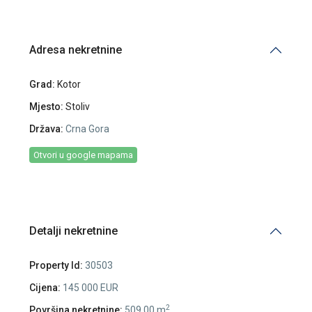
Adresa nekretnine
Grad:
Kotor
Mjesto:
Stoliv
Država:
Crna Gora
Otvori u google mapama
Detalji nekretnine
Property Id:
30503
Cijena:
145 000 EUR
2
Površina nekretnine:
509.00 m