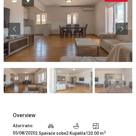
Previous
Previou
Overview
Ažurirano:
2
05/08/2020
2 Spavaće sobe
2 Kupatila
120.00 m