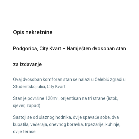
Opis nekretnine
Podgorica, City Kvart – Namješten dvosoban stan
za izdavanje
Ovaj dvosoban komforan stan se nalazi u Čelebić zgradi u
Studentskoj ulici, City Kvart.
Stan je površine 120m², orijentisan na tri strane (istok,
sjever, zapad).
Sastoji se od ulaznog hodnika, dvije spavaće sobe, dva
kupatila, vešeraja, dnevnog boravka, trpezarije, kuhinje,
dvije terase.