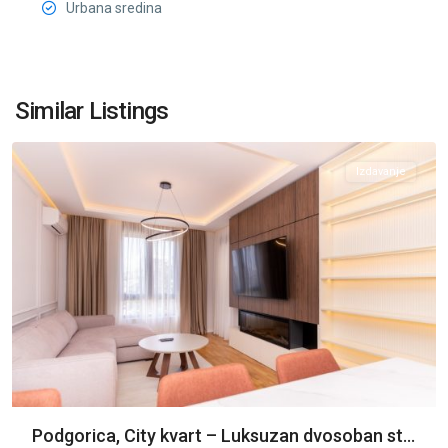
Urbana sredina
City
Kvart
,
Similar Listings
Podgorica
Izdavanje
Podgorica, City kvart – Luksuzan dvosoban st...