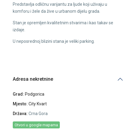
Predstavlja odličnu varijantu za ljude koji uživaju u
komforu i žele da žive u urbanom dijelu grada.
Stan je opremljen kvalitetnim stvarima i kao takav se
izdaje.
U neposrednoj blizini stana je veliki parking.
Adresa nekretnine
Grad:
Podgorica
Mjesto:
City Kvart
Država:
Crna Gora
Otvori u google mapama