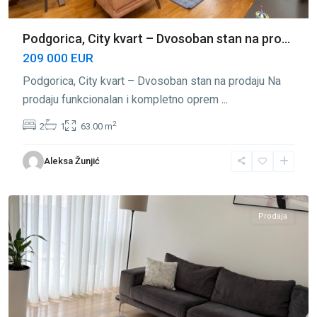
Podgorica, City kvart – Dvosoban stan na pro...
209 000 EUR
Podgorica, City kvart – Dvosoban stan na prodaju Na
prodaju funkcionalan i kompletno oprem
...
2
2
1
63.00 m
City
Aleksa Žunjić
Kvart
,
Podgorica
Prodaja