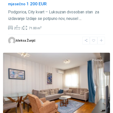
1 200 EUR
mjesečno
Podgorica, City kvart – Luksuzan dvosoban stan za
izdavanje Izdaje se potpuno nov, neusel
...
2
2
2
71.00 m
City
Aleksa Žunjić
Kvart
,
Podgorica
Prodaja