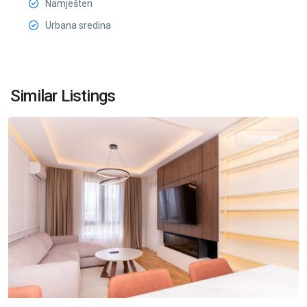
Namješten
Urbana sredina
City
Kvart
,
Similar Listings
Podgorica
Izdavanje