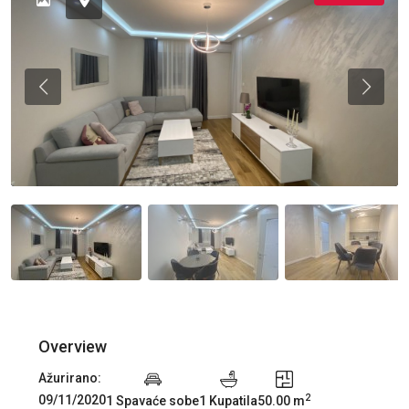
Previous
Previou
Overview
Ažurirano:
2
09/11/2020
1 Spavaće sobe
1 Kupatila
50.00 m