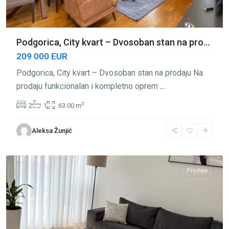
Podgorica, City kvart – Dvosoban stan na pro...
209 000 EUR
Podgorica, City kvart – Dvosoban stan na prodaju Na
prodaju funkcionalan i kompletno oprem
...
2
2
1
63.00 m
City
Aleksa Žunjić
Kvart
,
Podgorica
Prodaja