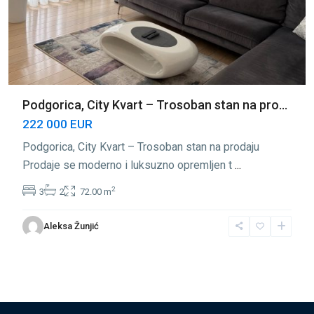
Podgorica, City Kvart – Trosoban stan na pro...
222 000 EUR
Podgorica, City Kvart – Trosoban stan na prodaju
Prodaje se moderno i luksuzno opremljen t
...
2
3
2
72.00 m
Aleksa Žunjić