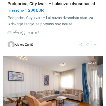
Podgorica, City kvart – Luksuzan dvosoban st...
1 200 EUR
mjesečno
Podgorica, City kvart – Luksuzan dvosoban stan za
izdavanje Izdaje se potpuno nov, neusel
...
2
2
2
71.00 m
City
Aleksa Žunjić
Kvart
,
Podgorica
Prodaja