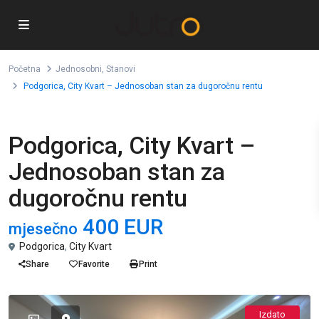
Početna
Jednosobni
,
Stanovi
Podgorica, City Kvart – Jednosoban stan za dugoročnu rentu
,
Jednosobni
Stanovi
Podgorica, City Kvart –
Jednosoban stan za
dugoročnu rentu
400 EUR
mjesečno
Podgorica
,
City Kvart
Share
Favorite
Print
Izdato