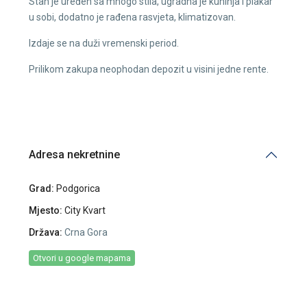
Stan je uređen sa mnogo stila, ugradna je kuhinja i plakar
u sobi, dodatno je rađena rasvjeta, klimatizovan.
Izdaje se na duži vremenski period.
Prilikom zakupa neophodan depozit u visini jedne rente.
Adresa nekretnine
Grad:
Podgorica
Mjesto:
City Kvart
Država:
Crna Gora
Otvori u google mapama