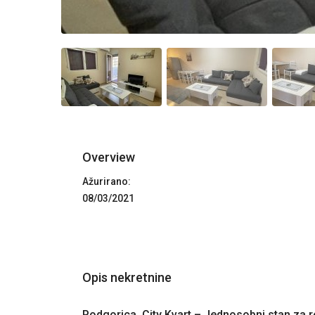
Overview
Ažurirano:
08/03/2021
Opis nekretnine
Podgorica, City Kvart – Jednosobni stan za r