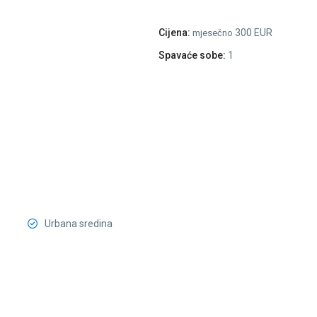
Cijena:
300 EUR
mjesečno
Spavaće sobe:
1
Urbana sredina
City
Kvart
,
12
Podgorica
13