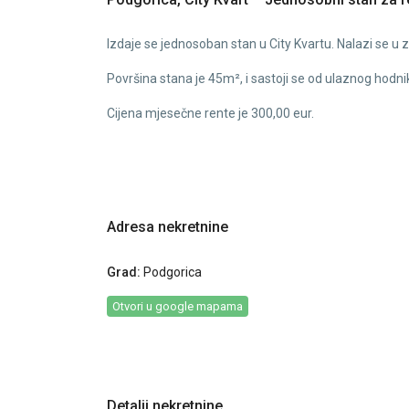
Izdaje se jednosoban stan u City Kvartu. Nalazi se u 
Površina stana je 45m², i sastoji se od ulaznog hodn
Cijena mjesečne rente je 300,00 eur.
Adresa nekretnine
Grad:
Podgorica
Otvori u google mapama
Detalji nekretnine