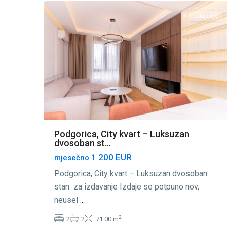
Izdavanje
Podgorica, City kvart – Luksuzan
dvosoban st...
1 200 EUR
mjesečno
Podgorica, City kvart – Luksuzan dvosoban
stan za izdavanje Izdaje se potpuno nov,
neusel
...
2
2
2
71.00 m