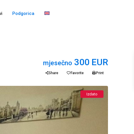
i
Podgorica
300 EUR
mjesečno
Share
Favorite
Print
Izdato