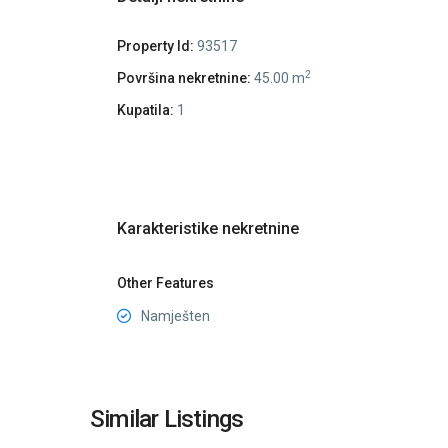
Property Id:
93517
2
Površina nekretnine:
45.00 m
Kupatila:
1
Karakteristike nekretnine
Other Features
Namješten
City
Kvart
,
Similar Listings
16
Podgorica