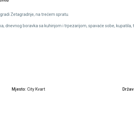
zgradi Zetagradnje, na trećem spratu.
ika, dnevnog boravka sa kuhinjom i trpezarijom, spavaće sobe, kupatila, 
Mjesto:
City Kvart
Držav