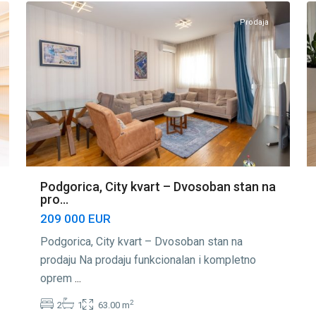
Prodaja
Podgorica, City kvart – Dvosoban stan na
pro...
209 000 EUR
Podgorica, City kvart – Dvosoban stan na
prodaju Na prodaju funkcionalan i kompletno
oprem
...
2
2
1
63.00 m