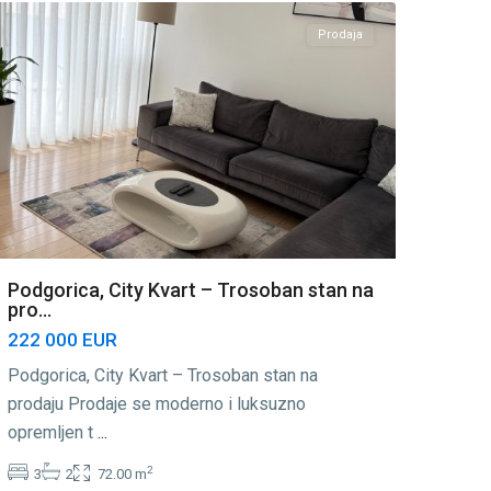
Prodaja
Podgorica, City Kvart – Trosoban stan na
pro...
222 000 EUR
Podgorica, City Kvart – Trosoban stan na
prodaju Prodaje se moderno i luksuzno
opremljen t
...
2
3
2
72.00 m