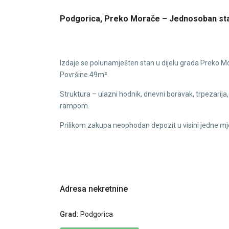
Podgorica, Preko Morače – Jednosoban stan
Izdaje se polunamješten stan u dijelu grada Preko M
Površine 49m².
Struktura – ulazni hodnik, dnevni boravak, trpezarij
rampom.
Prilikom zakupa neophodan depozit u visini jedne mje
Adresa nekretnine
Grad:
Podgorica