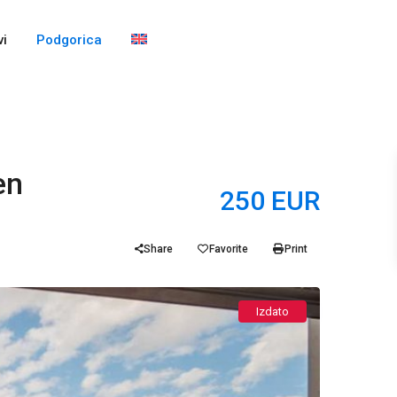
i
Podgorica
en
250 EUR
Share
Favorite
Print
Izdato