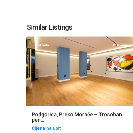
Preko
Morače
,
Similar Listings
20
Podgorica
Istaknuto
Izdavanje
Podgorica, Preko Morače – Trosoban
pen...
Cijena na upit