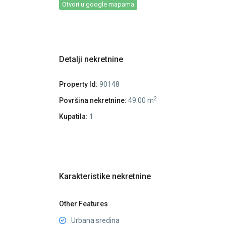
Otvori u google mapama
Detalji nekretnine
Property Id:
90148
2
Površina nekretnine:
49.00 m
Kupatila:
1
Karakteristike nekretnine
Other Features
Urbana sredina