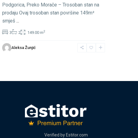
Podgorica, Preko Morače – Trosoban stan na
prodaju Ovaj trosoban stan površine 149m²
smješ
...
2
3
2
149.00 m
Aleksa Žunjić
Verified by
Estitor.com