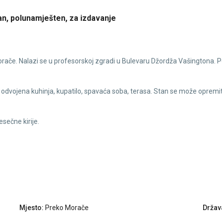
, polunamješten, za izdavanje
orače. Nalazi se u profesorskoj zgradi u Bulevaru Džordža Vašingtona. P
a, odvojena kuhinja, kupatilo, spavaća soba, terasa. Stan se može opremi
sečne kirije.
Mjesto:
Preko Morače
Držav