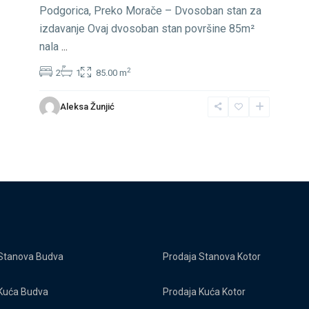
Podgorica, Preko Morače – Dvosoban stan za
izdavanje Ovaj dvosoban stan površine 85m²
nala
...
2
2
1
85.00 m
Aleksa Žunjić
Stanova Budva
Prodaja Stanova Kotor
Kuća Budva
Prodaja Kuća Kotor