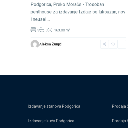
Podgorica, Preko Morače - Trosoban
penthouse za izdavanje Izdaje se luksuzan, nov
i neusel
...
2
3
3
163.00 m
Aleksa Žunjić
Izdavanje stanova Podgorica
Prodaja 
Izdavanje kuća Podgorica
Prodaja 