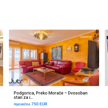
Preko
Morače
,
19
Podgorica
17
Izdavanje
Podgorica, Preko Morače – Dvosoban
stan za i...
750 EUR
mjesečno