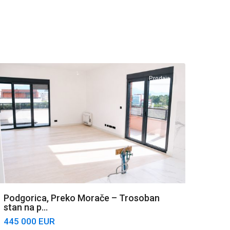
Preko
Morače
,
Podgorica
Prodaja
Podgorica, Preko Morače – Trosoban
stan na p...
445 000 EUR