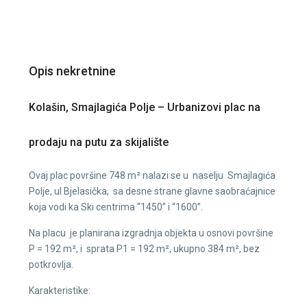
Opis nekretnine
Kolašin, Smajlagića Polje – Urbanizovi plac na
prodaju na putu za skijalište
Ovaj plac površine 748 m² nalazi se u naselju Smajlagića
Polje, ul Bjelasička, sa desne strane glavne saobraćajnice
koja vodi ka Ski centrima “1450” i “1600”.
Na placu je planirana izgradnja objekta u osnovi površine
P = 192 m², i sprata P1 = 192 m², ukupno 384 m², bez
potkrovlja.
Karakteristike: