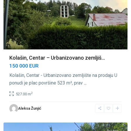
Kolašin, Centar – Urbanizovano zemljiš...
150 000 EUR
Kolašin, Centar - Urbanizovano zemljište na prodaju U
ponudi je plac površine 523 m², prav
...
2
527.00 m
Aleksa Žunjić
Kolašin