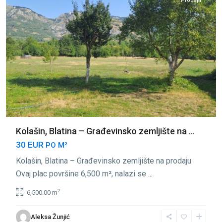
Prodaja
Kolašin, Blatina – Građevinsko zemljište na ...
30 EUR
PO M²
Kolašin, Blatina – Građevinsko zemljište na prodaju
Ovaj plac površine 6,500 m², nalazi se
...
2
6,500.00 m
Centar
Aleksa Žunjić
Kolasin
,