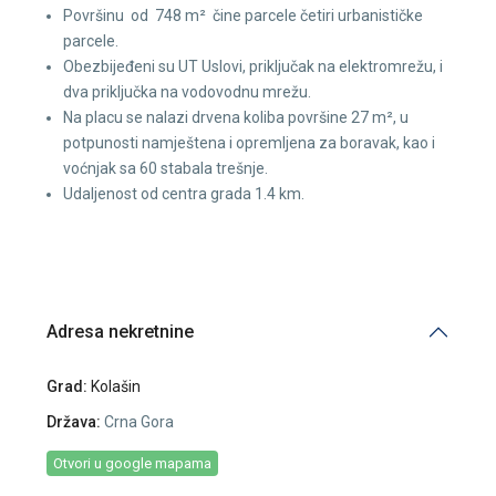
Površinu od 748 m² čine parcele četiri urbanističke
parcele.
Obezbijeđeni su UT Uslovi, priključak na elektromrežu, i
dva priključka na vodovodnu mrežu.
Na placu se nalazi drvena koliba površine 27 m², u
potpunosti namještena i opremljena za boravak, kao i
voćnjak sa 60 stabala trešnje.
Udaljenost od centra grada 1.4 km.
Adresa nekretnine
Grad:
Kolašin
Država:
Crna Gora
Otvori u google mapama