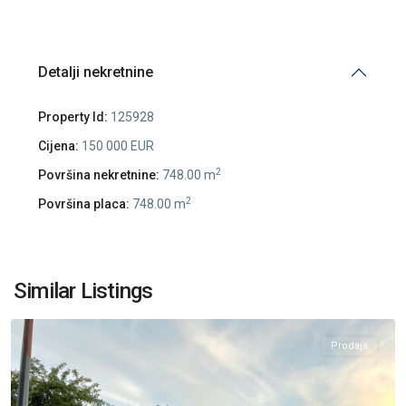
Detalji nekretnine
Property Id:
125928
Cijena:
150 000 EUR
2
Površina nekretnine:
748.00 m
2
Površina placa:
748.00 m
Centar
Kolasin
,
Similar Listings
Kolašin
Prodaja