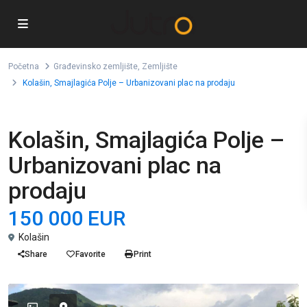
Početna
Građevinsko zemljište
,
Zemljište
Kolašin, Smajlagića Polje – Urbanizovani plac na prodaju
,
Prodaja
Građevinsko zemljište
Zemljište
Kolašin, Smajlagića Polje –
Urbanizovani plac na
prodaju
150 000 EUR
Kolašin
Share
Favorite
Print