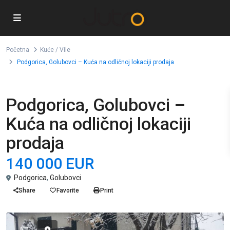
Početna
Kuće / Vile
Podgorica, Golubovci – Kuća na odličnoj lokaciji prodaja
Prodaja
Kuće / Vile
Podgorica, Golubovci –
Kuća na odličnoj lokaciji
prodaja
140 000 EUR
Podgorica
,
Golubovci
Share
Favorite
Print