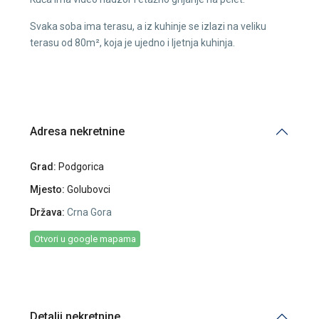
Svaka soba ima terasu, a iz kuhinje se izlazi na veliku
terasu od 80m², koja je ujedno i ljetnja kuhinja.
Adresa nekretnine
Grad:
Podgorica
Mjesto:
Golubovci
Država:
Crna Gora
Otvori u google mapama
Detalji nekretnine