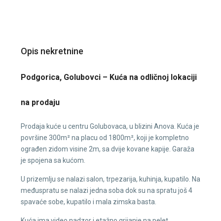
Opis nekretnine
Podgorica, Golubovci – Kuća na odličnoj lokaciji
na prodaju
Prodaja kuće u centru Golubovaca, u blizini Anova. Kuća je
površine 300m² na placu od 1800m², koji je kompletno
ograđen zidom visine 2m, sa dvije kovane kapije. Garaža
je spojena sa kućom.
U prizemlju se nalazi salon, trpezarija, kuhinja, kupatilo. Na
međuspratu se nalazi jedna soba dok su na spratu još 4
spavaće sobe, kupatilo i mala zimska basta.
Kuća ima video nadzor i etažno grijanje na pelet.