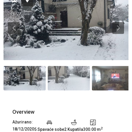
Previous
Previou
Overview
Ažurirano:
2
18/12/2020
5 Spavaće sobe
2 Kupatila
300.00 m