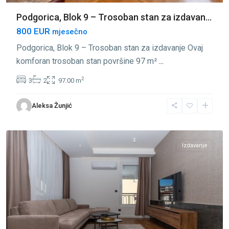
Podgorica, Blok 9 – Trosoban stan za izdavan...
800 EUR
mjesečno
Podgorica, Blok 9 – Trosoban stan za izdavanje Ovaj
komforan trosoban stan površine 97 m²
...
2
3
2
97.00 m
Blok
Aleksa Žunjić
9
,
Podgorica
Izdavanje