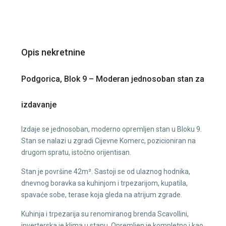
Opis nekretnine
Podgorica, Blok 9 – Moderan jednosoban stan za
izdavanje
Izdaje se jednosoban, moderno opremljen stan u Bloku 9.
Stan se nalazi u zgradi Cijevne Komerc, pozicioniran na
drugom spratu, istočno orijentisan.
Stan je površine 42m². Sastoji se od ulaznog hodnika,
dnevnog boravka sa kuhinjom i trpezarijom, kupatila,
spavaće sobe, terase koja gleda na atrijum zgrade.
Kuhinja i trpezarija su renomiranog brenda Scavollini,
inverterska je klima u stanu. Opremljen je kompletno i kao