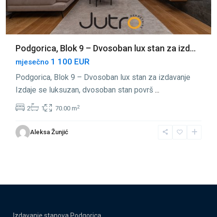
Podgorica, Blok 9 – Dvosoban lux stan za izd...
1 100 EUR
mjesečno
Podgorica, Blok 9 – Dvosoban lux stan za izdavanje
Izdaje se luksuzan, dvosoban stan površ
...
2
2
1
70.00 m
Aleksa Žunjić
Izdavanje stanova Podgorica