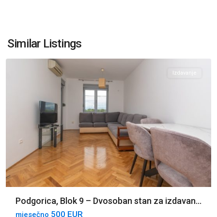
Blok
9
,
Similar Listings
Podgorica
Izdavanje
Podgorica, Blok 9 – Dvosoban stan za izdavan...
500 EUR
mjesečno