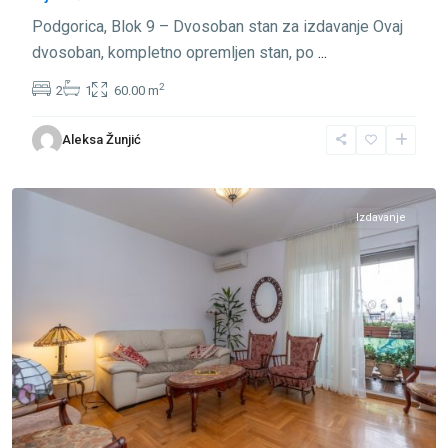
Podgorica, Blok 9 – Dvosoban stan za izdavanje Ovaj
dvosoban, kompletno opremljen stan, po
...
2
2
1
60.00 m
Blok
Aleksa Žunjić
9
,
Podgorica
Izdavanje