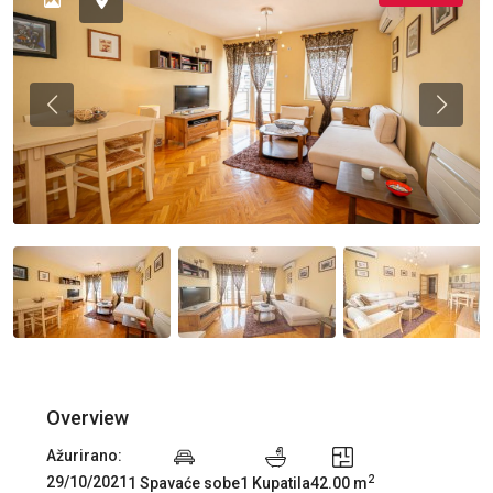
Previous
Previou
Overview
Ažurirano:
2
29/10/2021
1 Spavaće sobe
1 Kupatila
42.00 m