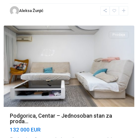
Centar
Aleksa Žunjić
Podgorica
,
Podgorica
Prodaja
Podgorica, Centar – Jednosoban stan za
proda...
132 000 EUR