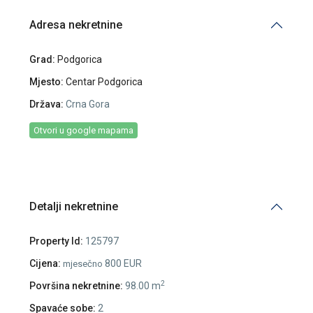
Adresa nekretnine
Grad:
Podgorica
Mjesto:
Centar Podgorica
Država:
Crna Gora
Otvori u google mapama
Detalji nekretnine
Property Id:
125797
Cijena:
800 EUR
mjesečno
2
Površina nekretnine:
98.00 m
Spavaće sobe:
2