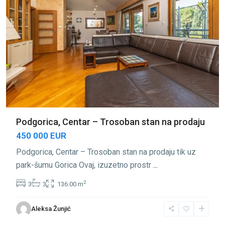
Podgorica, Centar – Trosoban stan na prodaju
450 000 EUR
Podgorica, Centar – Trosoban stan na prodaju tik uz
park-šumu Gorica Ovaj, izuzetno prostr
...
2
3
3
136.00 m
Centar
Aleksa Žunjić
Podgorica
,
Podgorica