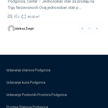
Podgorica, Centar – Jednosoban stan za prodaju na
Trgu Nezavisnosti Ovaj jednosoban stan p
...
2
1
1
40.00 m
Aleksa Žunjić
Izdavanje stanova Podgorica
Izdavanje kuća Podgorica
Izdavanje Poslovnih Prostora Podgorica
Prodaja Stanova Podgorica