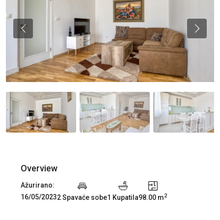
Previous
Previou
Overview
Ažurirano:
2
16/05/2023
2 Spavaće sobe
1 Kupatila
98.00 m