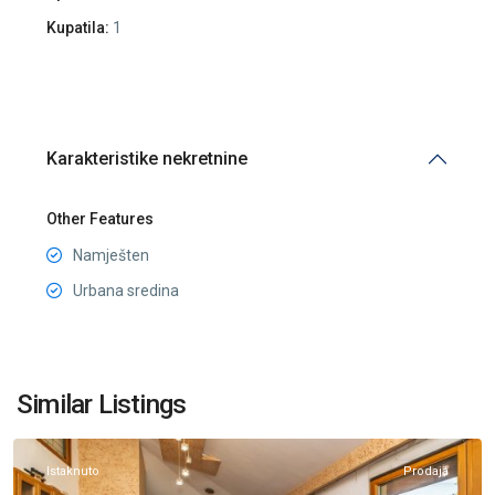
Kupatila:
1
Karakteristike nekretnine
Other Features
Namješten
Urbana sredina
Centar
Podgorica
,
Similar Listings
Podgorica
Istaknuto
Prodaja