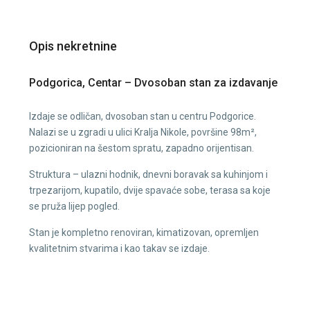
Opis nekretnine
Podgorica, Centar – Dvosoban stan za izdavanje
Izdaje se odličan, dvosoban stan u centru Podgorice.
Nalazi se u zgradi u ulici Kralja Nikole, površine 98m²,
pozicioniran na šestom spratu, zapadno orijentisan.
Struktura – ulazni hodnik, dnevni boravak sa kuhinjom i
trpezarijom, kupatilo, dvije spavaće sobe, terasa sa koje
se pruža lijep pogled.
Stan je kompletno renoviran, kimatizovan, opremljen
kvalitetnim stvarima i kao takav se izdaje.