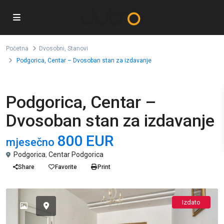
Početna
Dvosobni
,
Stanovi
Podgorica, Centar – Dvosoban stan za izdavanje
,
Dvosobni
Stanovi
Podgorica, Centar –
Dvosoban stan za izdavanje
800 EUR
mjesečno
Podgorica
,
Centar Podgorica
Share
Favorite
Print
Izdato