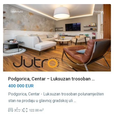
Istaknuto
Prodaja
Podgorica, Centar – Luksuzan trosoban ...
400 000 EUR
Podgorica, Centar - Luksuzan trosoban polunamješten
stan na prodaju u glavnoj gradskoj uli
...
2
3
3
122.00 m