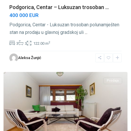
Podgorica, Centar – Luksuzan trosoban ...
400 000 EUR
Podgorica, Centar - Luksuzan trosoban polunamješten
stan na prodaju u glavnoj gradskoj uli
...
2
3
3
122.00 m
Aleksa Žunjić
Baston
,
Podgorica
Prodaja