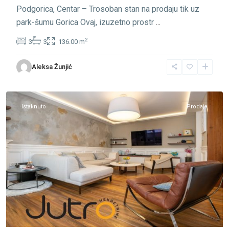
Podgorica, Centar – Trosoban stan na prodaju tik uz
park-šumu Gorica Ovaj, izuzetno prostr
...
2
3
3
136.00 m
Centar
Aleksa Žunjić
Podgorica
,
Podgorica
Istaknuto
Prodaja