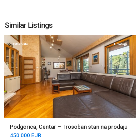
Centar
Podgorica
,
Similar Listings
Podgorica
Istaknuto
Prodaja
Podgorica, Centar – Trosoban stan na prodaju
450 000 EUR