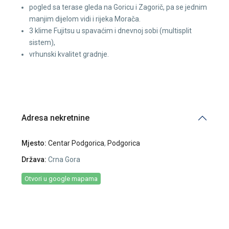
pogled sa terase gleda na Goricu i Zagorič, pa se jednim
manjim dijelom vidi i rijeka Morača.
3 klime Fujitsu u spavaćim i dnevnoj sobi (multisplit
sistem),
vrhunski kvalitet gradnje.
Adresa nekretnine
Mjesto:
Centar Podgorica
,
Podgorica
Država:
Crna Gora
Otvori u google mapama