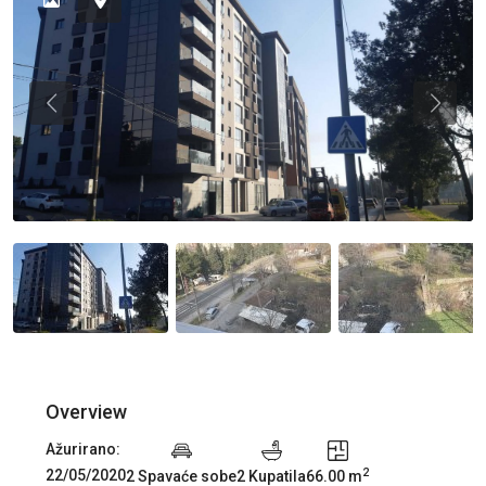
Previous
Previou
Overview
Ažurirano:
2
22/05/2020
2 Spavaće sobe
2 Kupatila
66.00 m