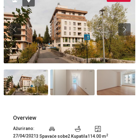
Previous
Previou
Overview
Ažurirano:
2
27/04/2021
3 Spavaće sobe
2 Kupatila
114.00 m