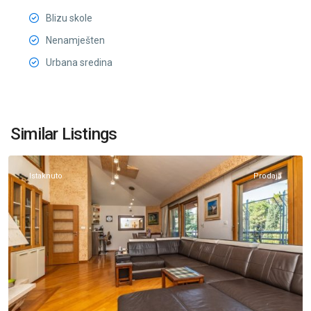
Blizu skole
Nenamješten
Urbana sredina
Centar
Podgorica
,
Similar Listings
Podgorica
Istaknuto
Prodaja