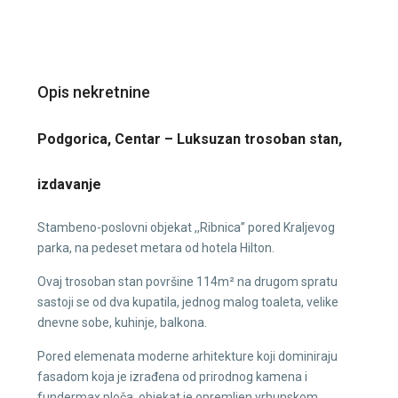
Opis nekretnine
Podgorica, Centar – Luksuzan trosoban stan,
izdavanje
Stambeno-poslovni objekat ,,Ribnica” pored Kraljevog
parka, na pedeset metara od hotela Hilton.
Ovaj trosoban stan površine 114m² na drugom spratu
sastoji se od dva kupatila, jednog malog toaleta, velike
dnevne sobe, kuhinje, balkona.
Pored elemenata moderne arhitekture koji dominiraju
fasadom koja je izrađena od prirodnog kamena i
fundermax ploča, objekat je opremljen vrhunskom