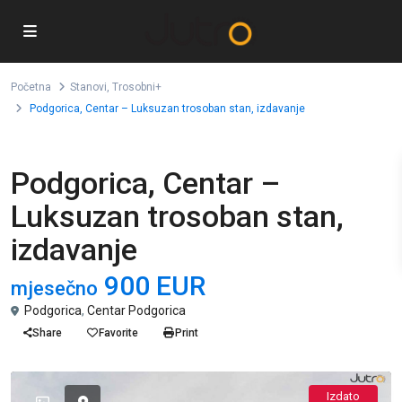
Početna
Stanovi
,
Trosobni+
Podgorica, Centar – Luksuzan trosoban stan, izdavanje
,
Stanovi
Trosobni+
Podgorica, Centar –
Luksuzan trosoban stan,
izdavanje
900 EUR
mjesečno
Podgorica
,
Centar Podgorica
Share
Favorite
Print
Izdato