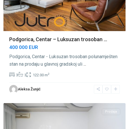
Podgorica, Centar – Luksuzan trosoban ...
400 000 EUR
Podgorica, Centar - Luksuzan trosoban polunamješten
stan na prodaju u glavnoj gradskoj uli
...
2
3
3
122.00 m
Centar
Aleksa Žunjić
Podgorica
,
Podgorica
Prodaja