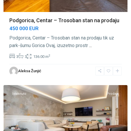
Podgorica, Centar – Trosoban stan na prodaju
450 000 EUR
Podgorica, Centar – Trosoban stan na prodaju tik uz
park-šumu Gorica Ovaj, izuzetno prostr
...
2
3
3
136.00 m
Centar
Aleksa Žunjić
Podgorica
,
Podgorica
Istaknuto
Prodaja