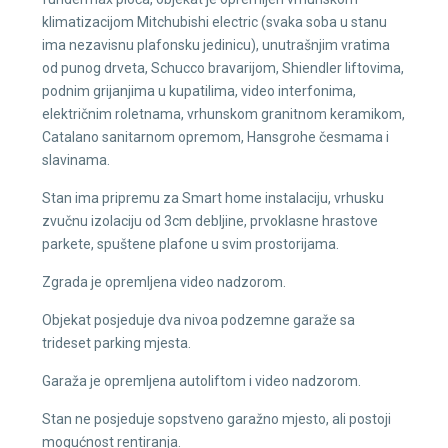
klimatizacijom Mitchubishi electric (svaka soba u stanu
ima nezavisnu plafonsku jedinicu), unutrašnjim vratima
od punog drveta, Schucco bravarijom, Shiendler liftovima,
podnim grijanjima u kupatilima, video interfonima,
električnim roletnama, vrhunskom granitnom keramikom,
Catalano sanitarnom opremom, Hansgrohe česmama i
slavinama.
Stan ima pripremu za Smart home instalaciju, vrhusku
zvučnu izolaciju od 3cm debljine, prvoklasne hrastove
parkete, spuštene plafone u svim prostorijama.
Zgrada je opremljena video nadzorom.
Objekat posjeduje dva nivoa podzemne garaže sa
trideset parking mjesta.
Garaža je opremljena autoliftom i video nadzorom.
Stan ne posjeduje sopstveno garažno mjesto, ali postoji
mogućnost rentiranja.