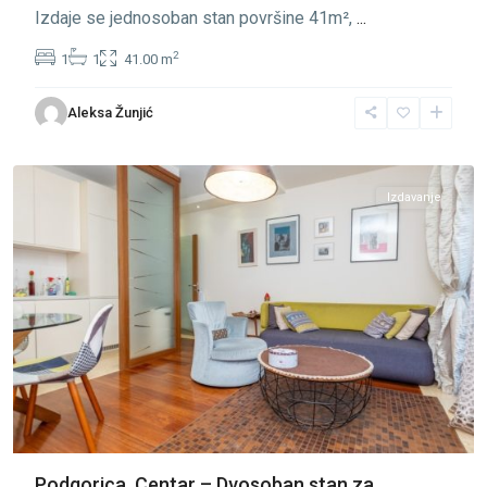
Izdaje se jednosoban stan površine 41m²,
...
2
1
1
41.00 m
Centar
Aleksa Žunjić
Podgorica
,
Podgorica
Izdavanje
Podgorica, Centar – Dvosoban stan za