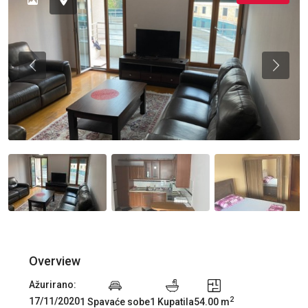
Previous
Previou
Overview
Ažurirano:
2
17/11/2020
1 Spavaće sobe
1 Kupatila
54.00 m