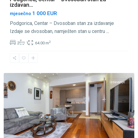
izdavan...
1 000 EUR
mjesečno
Podgorica, Centar – Dvosoban stan za izdavanje
Izdaje se dvosoban, namješten stan u centru
...
2
2
1
64.00 m
Centar
Podgorica
,
Podgorica
Izdavanje