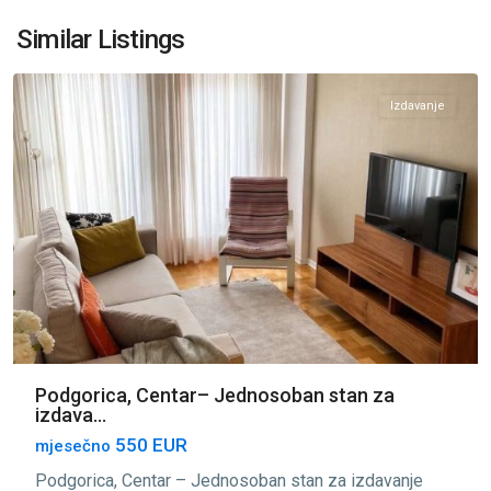
Centar
Podgorica
,
Similar Listings
Podgorica
Izdavanje
Podgorica, Centar– Jednosoban stan za
izdava...
550 EUR
mjesečno
Podgorica, Centar – Jednosoban stan za izdavanje