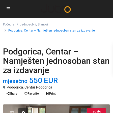
Početna
Jednosobni
,
Stanovi
Podgorica, Centar – Namješten jednosoban stan za izdavanje
,
Izdavanje
Jednosobni
Stanovi
Podgorica, Centar –
Namješten jednosoban stan
za izdavanje
550 EUR
mjesečno
Podgorica
,
Centar Podgorica
Share
Favorite
Print
Izdato