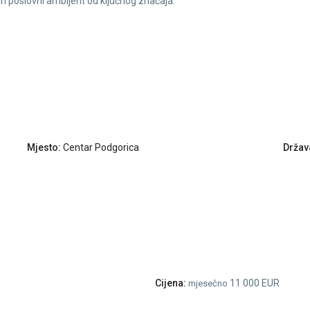
an poslovni ambijent od ključnog značaja.
Mjesto:
Centar Podgorica
Držav
Cijena:
11 000 EUR
mjesečno