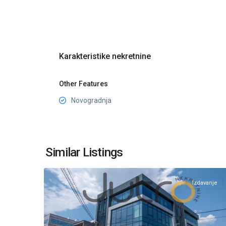
Karakteristike nekretnine
Other Features
Novogradnja
Centar
Podgorica
,
Similar Listings
22
Podgorica
Izdavanje