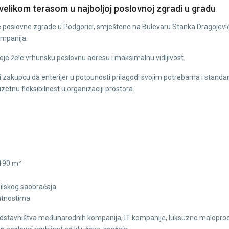
velikom terasom u najboljoj poslovnoj zgradi u gradu
ije poslovne zgrade u Podgorici, smještene na Bulevaru Stanka Dragojević
ompanija.
oje žele vrhunsku poslovnu adresu i maksimalnu vidljivost.
i zakupcu da enterijer u potpunosti prilagodi svojim potrebama i standard
zetnu fleksibilnost u organizaciji prostora.
–190 m²
bilskog saobraćaja
latnostima
predstavništva međunarodnih kompanija, IT kompanije, luksuzne malopro