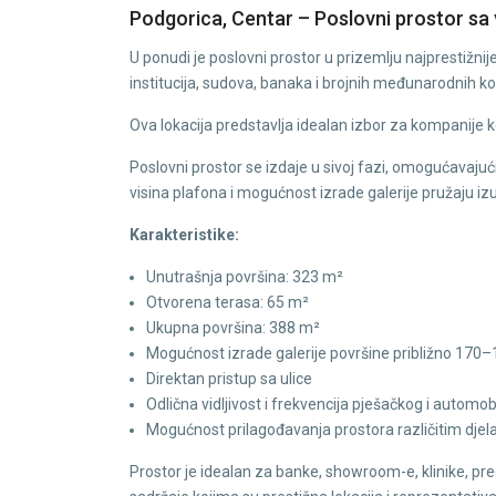
Podgorica, Centar – Poslovni prostor sa 
U ponudi je poslovni prostor u prizemlju najprestižn
institucija, sudova, banaka i brojnih međunarodnih k
Ova lokacija predstavlja idealan izbor za kompanije k
Poslovni prostor se izdaje u sivoj fazi, omogućavajuć
visina plafona i mogućnost izrade galerije pružaju izu
Karakteristike:
Unutrašnja površina: 323 m²
Otvorena terasa: 65 m²
Ukupna površina: 388 m²
Mogućnost izrade galerije površine približno 170
Direktan pristup sa ulice
Odlična vidljivost i frekvencija pješačkog i automo
Mogućnost prilagođavanja prostora različitim dje
Prostor je idealan za banke, showroom-e, klinike, 