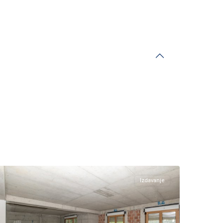
Centar
Podgorica
,
Podgorica
Izdavanje