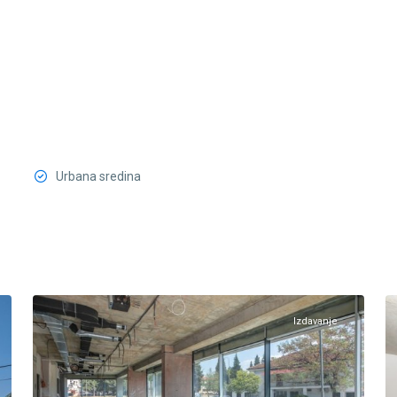
Urbana sredina
Centar
Podgorica
,
5
Podgorica
22
Izdavanje