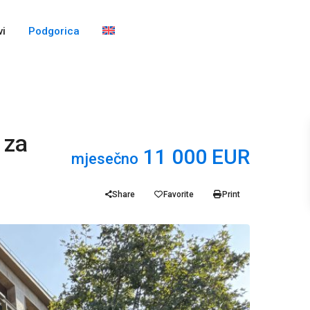
i
Podgorica
 za
11 000 EUR
mjesečno
Share
Favorite
Print