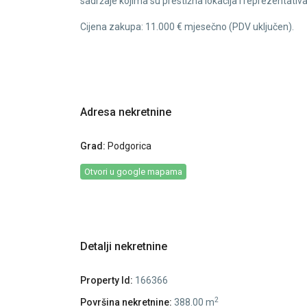
sadržaje kojima su prestižna lokacija i reprezentativ
Cijena zakupa: 11.000 € mjesečno (PDV uključen).
Adresa nekretnine
Grad:
Podgorica
Otvori u google mapama
Detalji nekretnine
Property Id:
166366
2
Površina nekretnine:
388.00 m