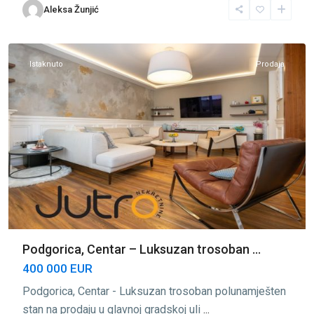
Aleksa Žunjić
Podgorica
,
Podgorica
Istaknuto
Prodaja
Podgorica, Centar – Luksuzan trosoban ...
400 000 EUR
Podgorica, Centar - Luksuzan trosoban polunamješten
stan na prodaju u glavnoj gradskoj uli
...