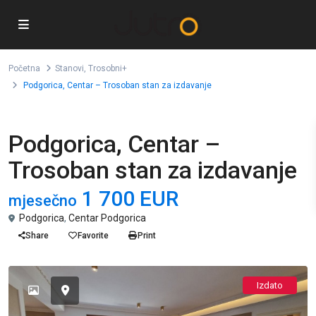
Početna
Stanovi
,
Trosobni+
Podgorica, Centar – Trosoban stan za izdavanje
,
Stanovi
Trosobni+
Podgorica, Centar –
Trosoban stan za izdavanje
1 700 EUR
mjesečno
Podgorica
,
Centar Podgorica
Share
Favorite
Print
Izdato