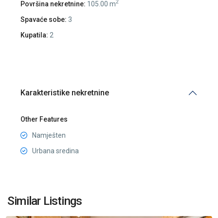
2
Površina nekretnine:
105.00 m
Spavaće sobe:
3
Kupatila:
2
Karakteristike nekretnine
Other Features
Namješten
Urbana sredina
Centar
Podgorica
,
Similar Listings
Podgorica