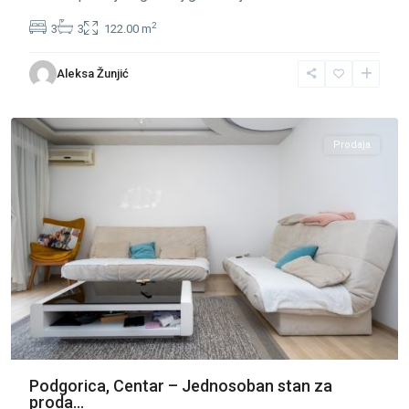
2
3
3
122.00 m
Centar
Aleksa Žunjić
Podgorica
,
Podgorica
Prodaja
Podgorica, Centar – Jednosoban stan za
proda...