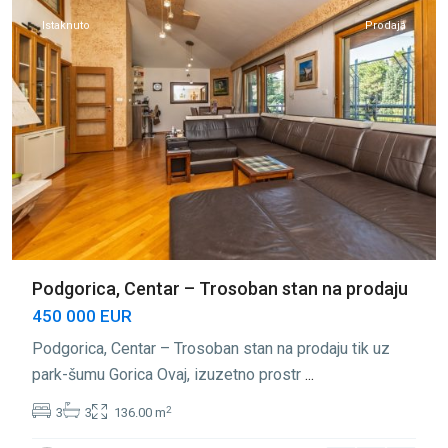
Istaknuto
Prodaja
Podgorica, Centar – Trosoban stan na prodaju
450 000 EUR
Podgorica, Centar – Trosoban stan na prodaju tik uz
park-šumu Gorica Ovaj, izuzetno prostr
...
2
3
3
136.00 m
Centar