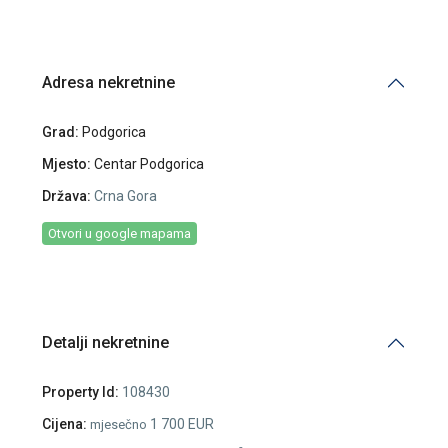
Adresa nekretnine
Grad:
Podgorica
Mjesto:
Centar Podgorica
Država:
Crna Gora
Otvori u google mapama
Detalji nekretnine
Property Id:
108430
Cijena:
1 700 EUR
mjesečno