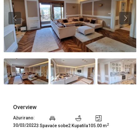
Previous
Previou
Overview
Ažurirano:
2
30/03/2022
3 Spavaće sobe
2 Kupatila
105.00 m