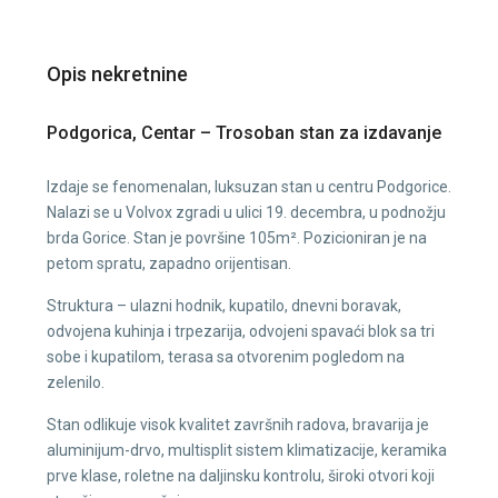
Opis nekretnine
Podgorica, Centar – Trosoban stan za izdavanje
Izdaje se fenomenalan, luksuzan stan u centru Podgorice.
Nalazi se u Volvox zgradi u ulici 19. decembra, u podnožju
brda Gorice. Stan je površine 105m². Pozicioniran je na
petom spratu, zapadno orijentisan.
Struktura – ulazni hodnik, kupatilo, dnevni boravak,
odvojena kuhinja i trpezarija, odvojeni spavaći blok sa tri
sobe i kupatilom, terasa sa otvorenim pogledom na
zelenilo.
Stan odlikuje visok kvalitet završnih radova, bravarija je
aluminijum-drvo, multisplit sistem klimatizacije, keramika
prve klase, roletne na daljinsku kontrolu, široki otvori koji