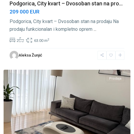
Podgorica, City kvart – Dvosoban stan na pro...
209 000 EUR
Podgorica, City kvart – Dvosoban stan na prodaju Na
prodaju funkcionalan i kompletno oprem
...
2
2
1
63.00 m
City
Aleksa Žunjić
Kvart
,
Podgorica
Prodaja