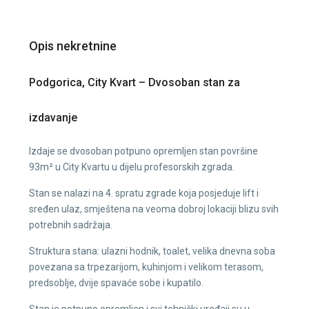
Opis nekretnine
Podgorica, City Kvart – Dvosoban stan za
izdavanje
Izdaje se dvosoban potpuno opremljen stan površine
93m² u City Kvartu u dijelu profesorskih zgrada.
Stan se nalazi na 4. spratu zgrade koja posjeduje lift i
sređen ulaz, smještena na veoma dobroj lokaciji blizu svih
potrebnih sadržaja.
Struktura stana: ulazni hodnik, toalet, velika dnevna soba
povezana sa trpezarijom, kuhinjom i velikom terasom,
predsoblje, dvije spavaće sobe i kupatilo.
Stan je potpuno opremljen i svi tehnički uređaji su u