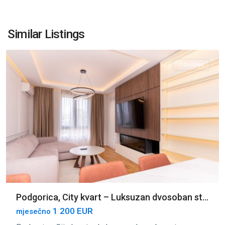
City
Kvart
,
Similar Listings
Podgorica
Izdavanje
Podgorica, City kvart – Luksuzan dvosoban st...
1 200 EUR
mjesečno