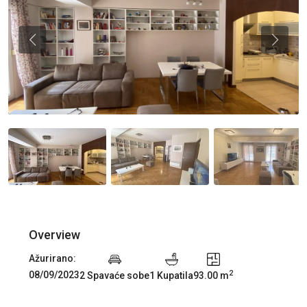
Previous
Previou
Overview
Ažurirano:
2
08/09/2023
2 Spavaće sobe
1 Kupatila
93.00 m