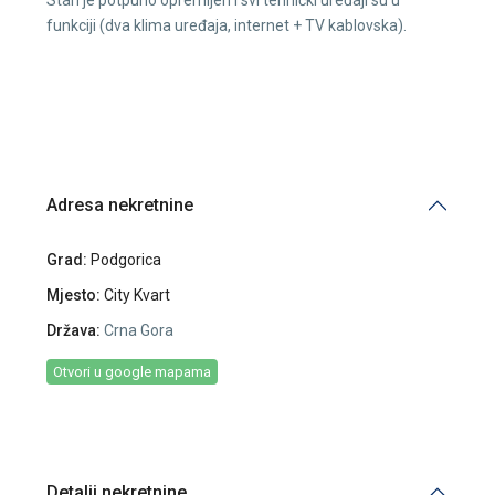
funkciji (dva klima uređaja, internet + TV kablovska).
Adresa nekretnine
Grad:
Podgorica
Mjesto:
City Kvart
Država:
Crna Gora
Otvori u google mapama
Detalji nekretnine