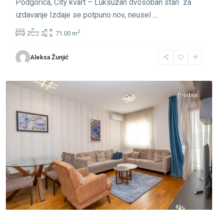
Podgorica, City kvart – Luksuzan dvosoban stan za
izdavanje Izdaje se potpuno nov, neusel
...
2
2
2
71.00 m
City
Aleksa Žunjić
Kvart
,
Podgorica
Prodaja