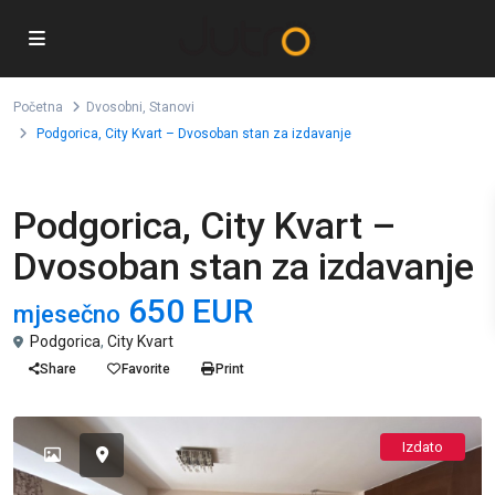
Početna
Dvosobni
,
Stanovi
Podgorica, City Kvart – Dvosoban stan za izdavanje
,
Dvosobni
Stanovi
Podgorica, City Kvart –
Dvosoban stan za izdavanje
650 EUR
mjesečno
Podgorica
,
City Kvart
Share
Favorite
Print
Izdato