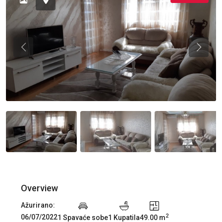
Previous
Previou
Overview
Ažurirano:
2
06/07/2022
1 Spavaće sobe
1 Kupatila
49.00 m