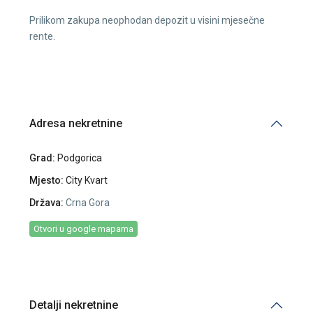
Prilikom zakupa neophodan depozit u visini mjesečne
rente.
Adresa nekretnine
Grad:
Podgorica
Mjesto:
City Kvart
Država:
Crna Gora
Otvori u google mapama
Detalji nekretnine