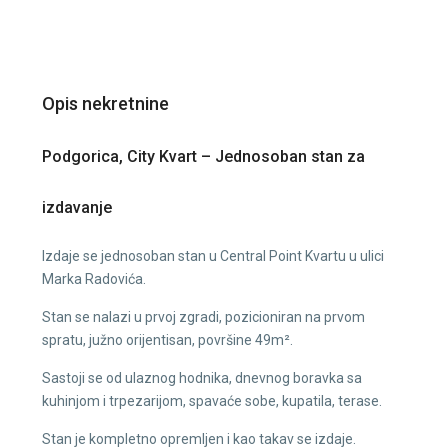
Opis nekretnine
Podgorica, City Kvart – Jednosoban stan za
izdavanje
Izdaje se jednosoban stan u Central Point Kvartu u ulici
Marka Radovića.
Stan se nalazi u prvoj zgradi, pozicioniran na prvom
spratu, južno orijentisan, površine 49m².
Sastoji se od ulaznog hodnika, dnevnog boravka sa
kuhinjom i trpezarijom, spavaće sobe, kupatila, terase.
Stan je kompletno opremljen i kao takav se izdaje.