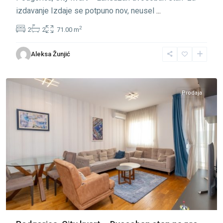
izdavanje Izdaje se potpuno nov, neusel
...
2
2
2
71.00 m
City
Aleksa Žunjić
Kvart
,
Podgorica
Prodaja