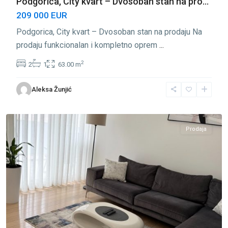
Podgorica, City kvart – Dvosoban stan na pro...
209 000 EUR
Podgorica, City kvart – Dvosoban stan na prodaju Na
prodaju funkcionalan i kompletno oprem
...
2
2
1
63.00 m
City
Aleksa Žunjić
Kvart
,
Podgorica
Prodaja