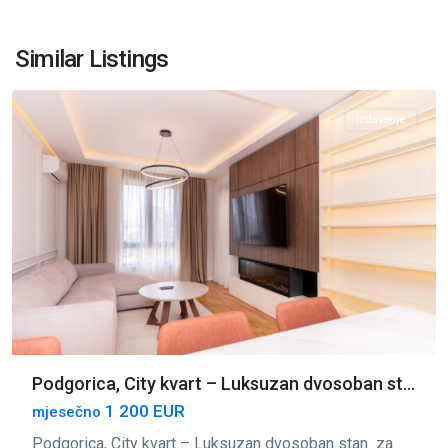
City
Kvart
,
Similar Listings
Podgorica
Izdavanje
Podgorica, City kvart – Luksuzan dvosoban st...
1 200 EUR
mjesečno
Podgorica, City kvart – Luksuzan dvosoban stan za