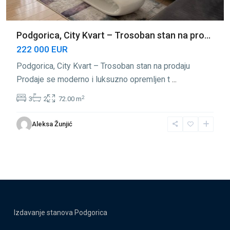
Podgorica, City Kvart – Trosoban stan na pro...
222 000 EUR
Podgorica, City Kvart – Trosoban stan na prodaju
Prodaje se moderno i luksuzno opremljen t
...
2
3
2
72.00 m
Aleksa Žunjić
Izdavanje stanova Podgorica