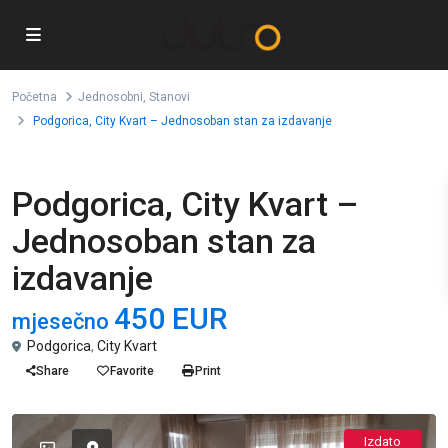
Početna
Jednosobni
,
Stanovi
Podgorica, City Kvart – Jednosoban stan za izdavanje
,
Jednosobni
Stanovi
Podgorica, City Kvart –
Jednosoban stan za
izdavanje
450 EUR
mjesečno
Podgorica
,
City Kvart
Share
Favorite
Print
Izdato