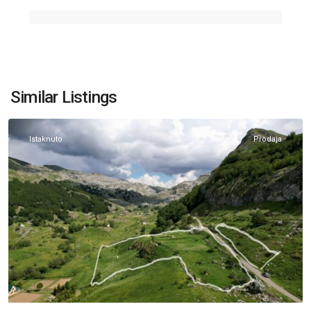
Veruša
,
Similar Listings
Podgorica
Istaknuto
Prodaja