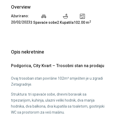
Overview
Ažurirano:
2
20/02/2023
3 Spavaće sobe
2 Kupatila
102.00 m
Opis nekretnine
Podgorica, City Kvart – Trosobni stan na prodaju
Ovaj trosoban stan površine 102m² smješten je u zgradi
Zetagradnje.
Struktura: tri spavaće sobe, dnevni boravak sa
trpezarijom, kuhinja, ulazni veliki hodnik, dva manja
hodnika, dva balkona, dva kupatila sa toaletom, gostinjski
WC sa prostorom za veš mašinu.