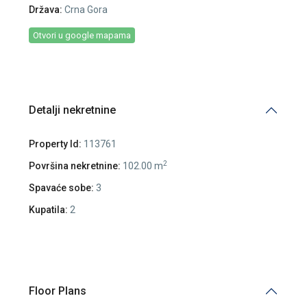
Država:
Crna Gora
Otvori u google mapama
Detalji nekretnine
Property Id:
113761
2
Površina nekretnine:
102.00 m
Spavaće sobe:
3
Kupatila:
2
Floor Plans