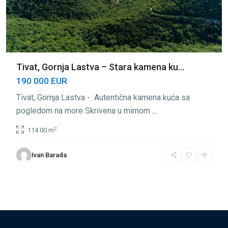
Tivat, Gornja Lastva – Stara kamena ku...
190 000 EUR
Tivat, Gornja Lastva - Autentična kamena kuća sa
pogledom na more Skrivena u mirnom
...
2
114.00 m
Ivan Barada