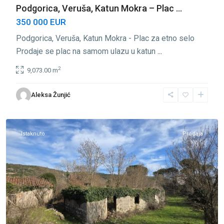
Podgorica, Veruša, Katun Mokra – Plac ...
350 000 EUR
Podgorica, Veruša, Katun Mokra - Plac za etno selo
Prodaje se plac na samom ulazu u katun
...
2
9,073.00 m
Donji
Aleksa Žunjić
Grbalj
,
Kotor
Istaknuto
Prodaja