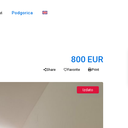
i
Podgorica
800 EUR
Share
Favorite
Print
Izdato