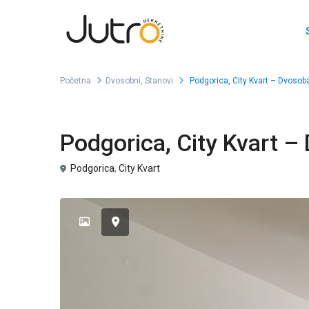
Početna
Dvosobni
,
Stanovi
Podgorica, City Kvart – Dvosob
,
Izdavanje
Dvosobni
Stanovi
Podgorica, City Kvart –
Podgorica
,
City Kvart