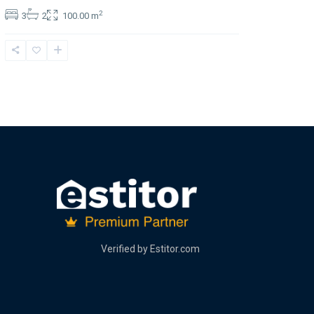
2
3
2
100.00 m
Verified by
Estitor.com