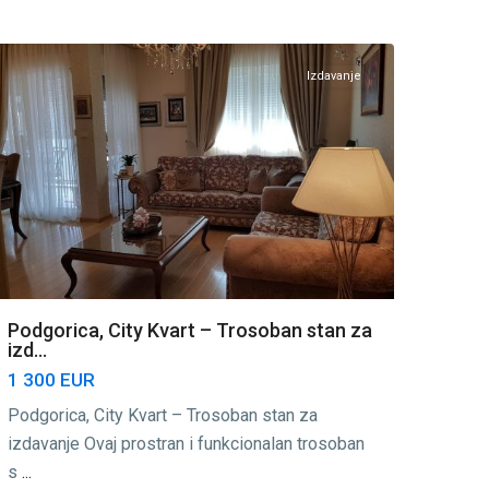
Podgorica
Izdavanje
Podgorica, City Kvart – Trosoban stan za
izd...
1 300 EUR
Podgorica, City Kvart – Trosoban stan za
izdavanje Ovaj prostran i funkcionalan trosoban
s
...