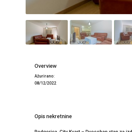
Overview
Ažurirano:
08/12/2022
Opis nekretnine
Podgorica, City Kvart – Dvosoban stan za iz