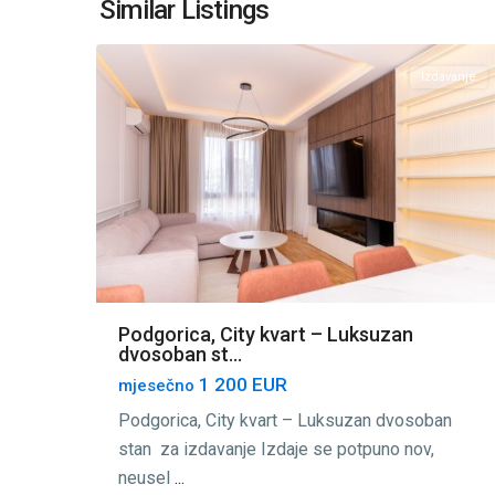
Similar Listings
16
Podgorica
Izdavanje
Podgorica, City kvart – Luksuzan
dvosoban st...
1 200 EUR
mjesečno
Podgorica, City kvart – Luksuzan dvosoban
stan za izdavanje Izdaje se potpuno nov,
neusel
...