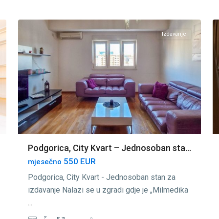
12
Podgorica
1
Izdavanje
Podgorica, City Kvart – Jednosoban sta...
550 EUR
mjesečno
Podgorica, City Kvart - Jednosoban stan za
izdavanje Nalazi se u zgradi gdje je „Milmedika
...