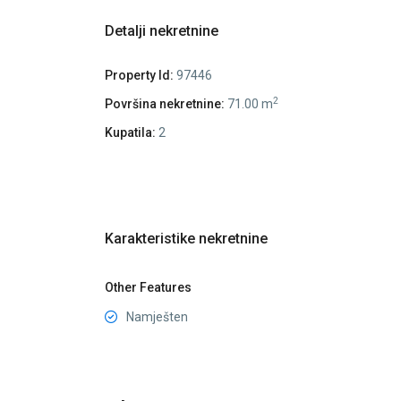
Detalji nekretnine
Property Id:
97446
2
Površina nekretnine:
71.00 m
Kupatila:
2
Karakteristike nekretnine
Other Features
Namješten
City
Kvart
,