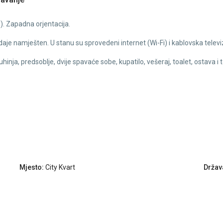
. Zapadna orjentacija.
zdaje namješten. U stanu su sprovedeni internet (Wi-Fi) i kablovska televiz
hinja, predsoblje, dvije spavaće sobe, kupatilo, vešeraj, toalet, ostava i
Mjesto:
City Kvart
Držav