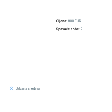
Cijena:
800 EUR
Spavaće sobe:
2
Urbana sredina
City
Kvart
,