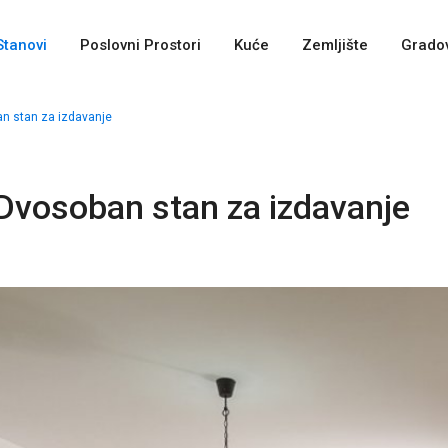
Stanovi
Poslovni Prostori
Kuće
Zemljište
Gradov
an stan za izdavanje
 Dvosoban stan za izdavanje