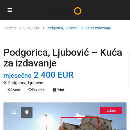
Početna
Kuće / Vile
Podgorica, Ljubović – Kuća za izdavanje
Izdavanje
Kuće / Vile
Podgorica, Ljubović – Kuća
za izdavanje
2 400 EUR
mjesečno
Podgorica
,
Ljubović
Share
Favorite
Print
Izdato