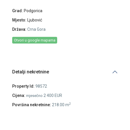
Grad:
Podgorica
Mjesto:
Ljubović
Država:
Crna Gora
Otvori u google mapama
Detalji nekretnine
Property Id:
98572
Cijena:
2 400 EUR
mjesečno
2
Površina nekretnine:
218.00 m