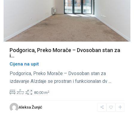
Podgorica, Preko Morače – Dvosoban stan za
i...
Cijena na upit
Podgorica, Preko Morače – Dvosoban stan za
izdavanje AIzdaje se prostran i funkcionalan dv
...
2
2
2
80.00 m
Aleksa Žunjić