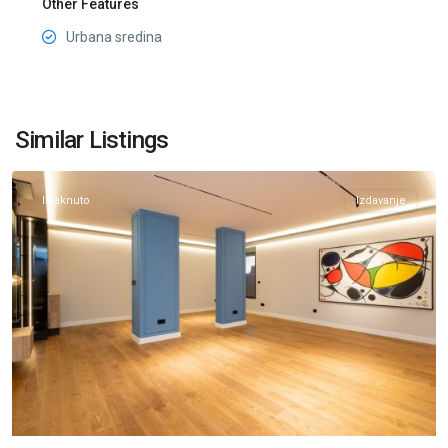
Other Features
Urbana sredina
Preko
Morače
,
Similar Listings
Podgorica
Istaknuto
Izdavanje