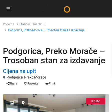
Početna
Stanovi
,
Trosobni+
Podgorica, Preko Morače – Trosoban stan za izdavanje
,
Izdavanje
Stanovi
Trosobni+
Podgorica, Preko Morače –
Trosoban stan za izdavanje
Cijena na upit
Podgorica
,
Preko Morače
Share
Favorite
Print
Izdato