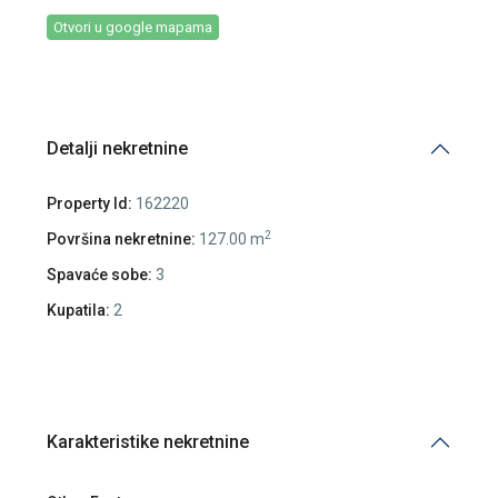
Otvori u google mapama
Detalji nekretnine
Property Id:
162220
2
Površina nekretnine:
127.00 m
Spavaće sobe:
3
Kupatila:
2
Karakteristike nekretnine