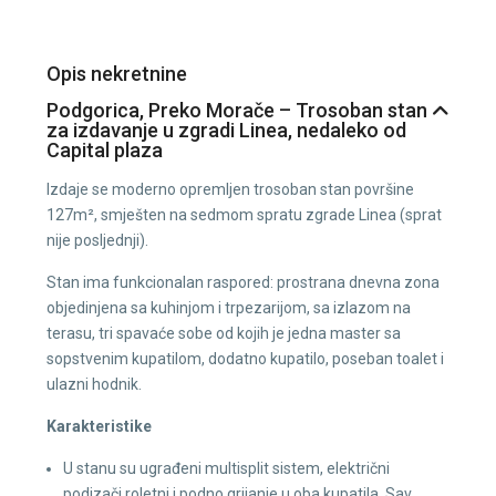
Opis nekretnine
Podgorica, Preko Morače – Trosoban stan
za izdavanje u zgradi Linea, nedaleko od
Capital plaza
Izdaje se moderno opremljen trosoban stan površine
127m², smješten na sedmom spratu zgrade Linea (sprat
nije posljednji).
Stan ima funkcionalan raspored: prostrana dnevna zona
objedinjena sa kuhinjom i trpezarijom, sa izlazom na
terasu, tri spavaće sobe od kojih je jedna master sa
sopstvenim kupatilom, dodatno kupatilo, poseban toalet i
ulazni hodnik.
Karakteristike
U stanu su ugrađeni multisplit sistem, električni
podizači roletni i podno grijanje u oba kupatila. Sav