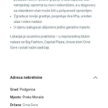
namještaj i oprema su novi i nekorišćeni, a u dogovoru
sa vlasnikom stan može biti u potpunosti opremljen.
Zgrada je novije gradnje, posjeduje dva lifta, uredan
ulaz i video nadzor.
U cijenu zakupa je uključeno jedno garažno mjesto.
Lokacija je izuzetno praktična – u neposrednoj blizini
nalaze se Big Fashion, Capital Plaza, Univerzitet Crne
Gore i ostali važni sadržaji.
Adresa nekretnine
Grad:
Podgorica
Mjesto:
Preko Morače
Država:
Crna Gora