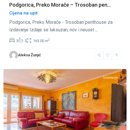
Podgorica, Preko Morače – Trosoban pen...
Cijena na upit
Podgorica, Preko Morače - Trosoban penthouse za
izdavanje Izdaje se luksuzan, nov i neusel
...
2
3
3
163.00 m
Preko
Aleksa Žunjić
Morače
,
Podgorica
Izdavanje