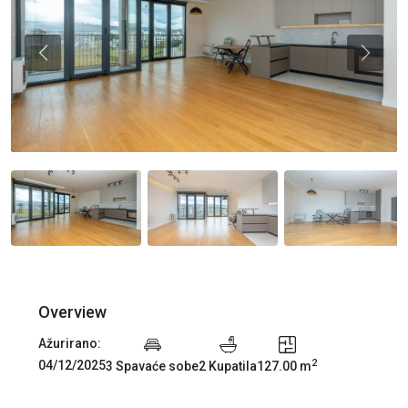
Previous
Previou
Overview
Ažurirano:
2
04/12/2025
3 Spavaće sobe
2 Kupatila
127.00 m