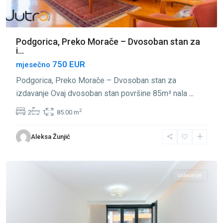
Podgorica, Preko Morače – Dvosoban stan za
i...
750 EUR
mjesečno
Podgorica, Preko Morače – Dvosoban stan za
izdavanje Ovaj dvosoban stan površine 85m² nala
...
2
2
1
85.00 m
Preko
Aleksa Žunjić
Morače
,
Podgorica
Izdavanje