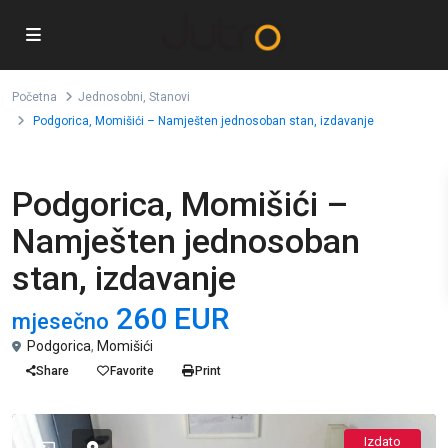
Početna
Jednosobni
,
Stanovi
Podgorica, Momišići – Namješten jednosoban stan, izdavanje
,
Jednosobni
Stanovi
Podgorica, Momišići –
Namješten jednosoban
stan, izdavanje
260 EUR
mjesečno
Podgorica
,
Momišići
Share
Favorite
Print
Izdato