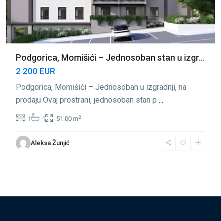
Podgorica, Momišići – Jednosoban stan u izgr...
2 200 EUR
Podgorica, Momišići – Jednosoban u izgradnji, na
prodaju Ovaj prostrani, jednosoban stan p
...
2
1
1
51.00 m
Aleksa Žunjić