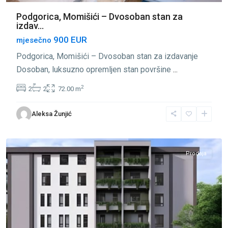
Podgorica, Momišići – Dvosoban stan za
izdav...
900 EUR
mjesečno
Podgorica, Momišići – Dvosoban stan za izdavanje
Dosoban, luksuzno opremljen stan površine
...
2
2
2
72.00 m
Aleksa Žunjić
Momišići
,
Podgorica
Prodaja