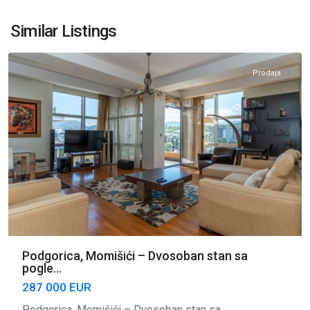
Momišići
,
Similar Listings
Podgorica
Prodaja
Podgorica, Momišići – Dvosoban stan sa
pogle...
287 000 EUR
Podgorica, Momišići – Dvosoban stan sa