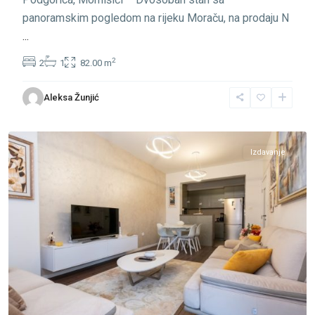
panoramskim pogledom na rijeku Moraču, na prodaju N
...
2
2
1
82.00 m
Aleksa Žunjić
Momišići
,
Podgorica
Izdavanje