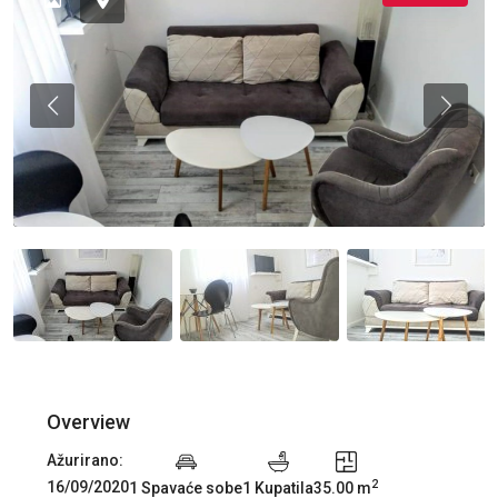
Previous
Previou
Overview
Ažurirano:
2
16/09/2020
1 Spavaće sobe
1 Kupatila
35.00 m