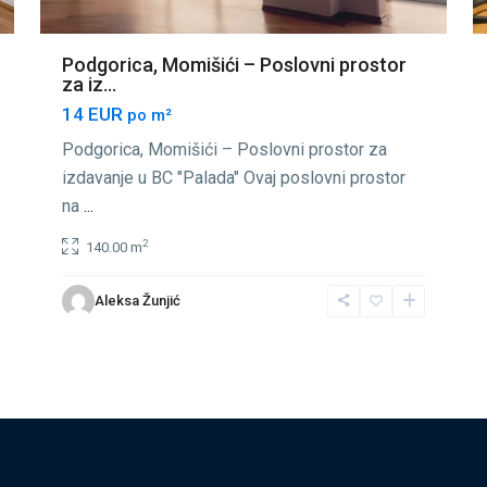
Podgorica, Momišići – Poslovni prostor
za iz...
14 EUR
po m²
Podgorica, Momišići – Poslovni prostor za
izdavanje u BC "Palada" Ovaj poslovni prostor
na
...
2
140.00 m
Aleksa Žunjić