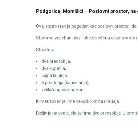
Podgorica, Momišići – Poslovni prostor, na o
Ovaj sprat/stan je pogodan kao poslovni prostor i do sa
Stan ima zaseban ulaz i obezbijeđena ulazna vrata (
Struktura:
dva predsoblja,
dva kupatila,
čajna kuhinja,
6 prostorija (kancelarija),
veliki/dugačak balkon.
Klimatizovan je, ima nekoliko klima uređaja.
Djeljiv je na dva dijela, jer ima dva predsoblja. U tom s