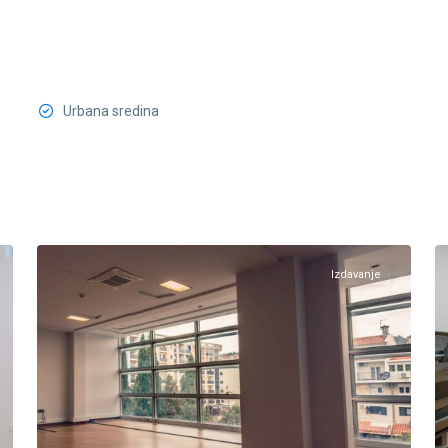
Urbana sredina
Momišići
,
17
Podgorica
13
Izdavanje