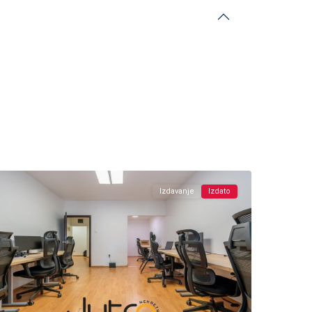
Momišići
,
Podgorica
Izdavanje
Izdato