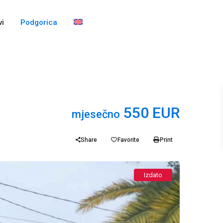
i
Podgorica
550 EUR
mjesečno
Share
Favorite
Print
Izdato