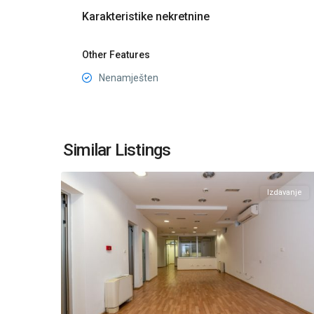
Karakteristike nekretnine
Other Features
Nenamješten
Momišići
,
Similar Listings
11
Podgorica
Izdavanje