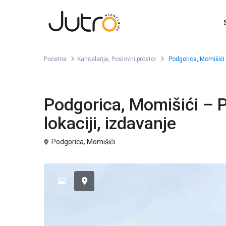
Početna
Kancelarije
,
Poslovni prostor
Podgorica, Momišići –
,
Izdavanje
Kancelarije
Poslovni prostor
Podgorica, Momišići – P
lokaciji, izdavanje
Podgorica
,
Momišići