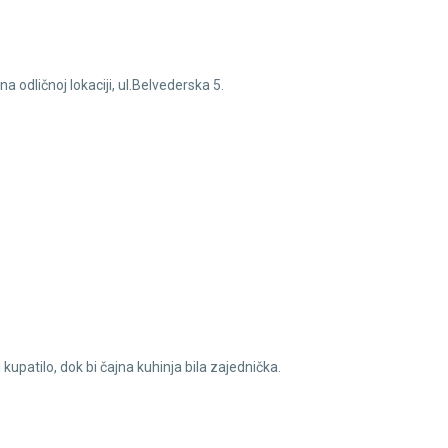
a odličnoj lokaciji, ul.Belvederska 5.
i kupatilo, dok bi čajna kuhinja bila zajednička.