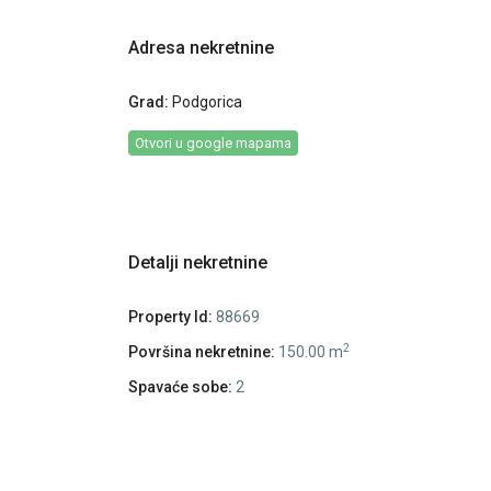
Adresa nekretnine
Grad:
Podgorica
Otvori u google mapama
Detalji nekretnine
Property Id:
88669
2
Površina nekretnine:
150.00 m
Spavaće sobe:
2