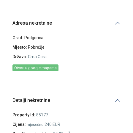
Adresa nekretnine
Grad:
Podgorica
Mjesto:
Pobrežje
Država:
Crna Gora
Otvori u google mapama
Detalji nekretnine
Property Id:
85177
Cijena:
240 EUR
mjesečno
2