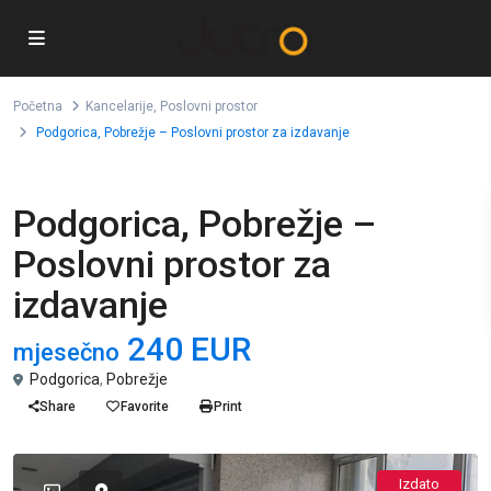
Početna
Kancelarije
,
Poslovni prostor
Podgorica, Pobrežje – Poslovni prostor za izdavanje
,
Izdavanje
Kancelarije
Poslovni prostor
Podgorica, Pobrežje –
Poslovni prostor za
izdavanje
240 EUR
mjesečno
Podgorica
,
Pobrežje
Share
Favorite
Print
Izdato