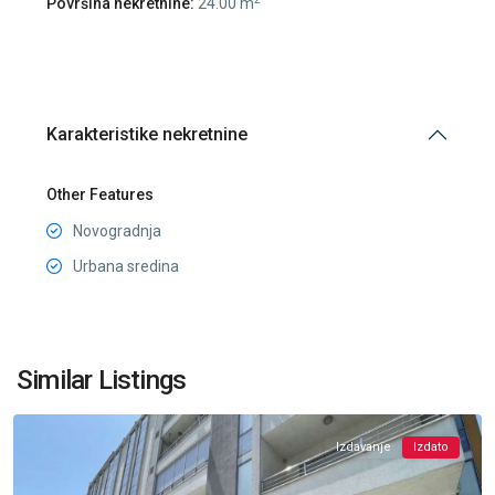
Površina nekretnine:
24.00 m
Karakteristike nekretnine
Other Features
Novogradnja
Urbana sredina
Pobrežje
,
Similar Listings
Podgorica
Izdavanje
Izdato