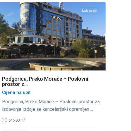
Izdavanje
Podgorica, Preko Morače – Poslovni
prostor z...
Cijena na upit
Podgorica, Preko Morače – Poslovni prostor za
izdavanje Izdaje se kancelarijski opremljen
...
2
615.00 m