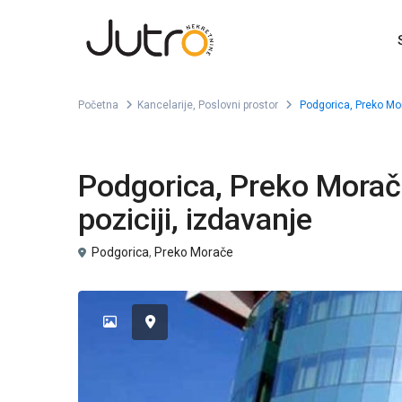
Početna
Kancelarije
,
Poslovni prostor
Podgorica, Preko Mora
,
Izdavanje
Kancelarije
Poslovni prostor
Podgorica, Preko Morače
poziciji, izdavanje
Podgorica
,
Preko Morače