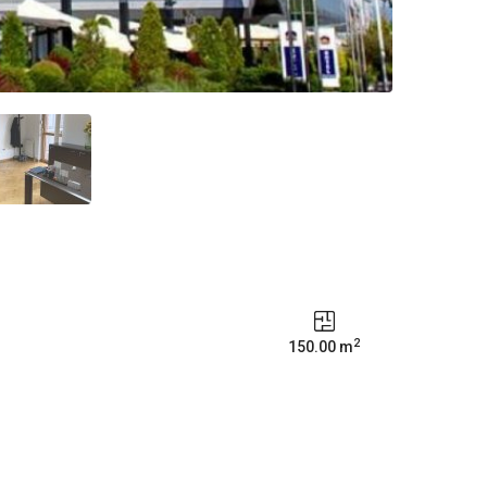
2
150.00 m