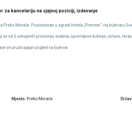
za kancelariju na sjajnoj poziciji, izdavanje
ada Preko Morače. Pozicioniran u zgradi hotela „Premier“, na bulevaru Sv
 se od 5 odvojenih prostorija, toaleta, opremljene kuhinje, ostave, teras
rase se pruža sjajan pogled na bulevar.
Mjesto:
Preko Morače
Držav