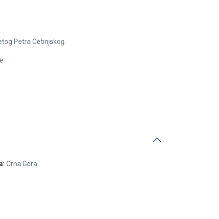
etog Petra Cetinjskog.
e.
a:
Crna Gora