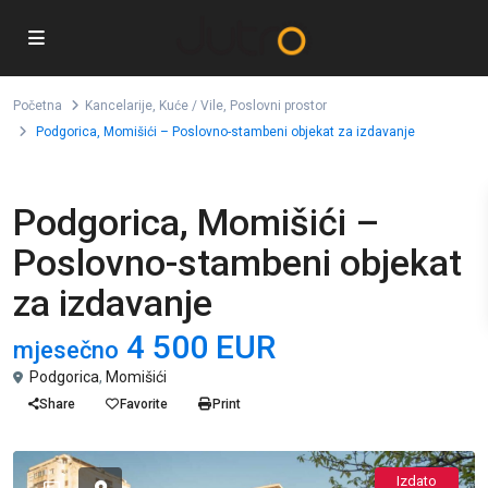
Početna
Kancelarije
,
Kuće / Vile
,
Poslovni prostor
Podgorica, Momišići – Poslovno-stambeni objekat za izdavanje
,
,
Izdavanje
Kancelarije
Kuće / Vile
Poslovni prostor
Podgorica, Momišići –
Poslovno-stambeni objekat
za izdavanje
4 500 EUR
mjesečno
Podgorica
,
Momišići
Share
Favorite
Print
Izdato