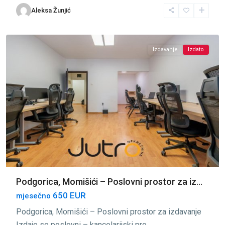
Aleksa Žunjić
Momišići
,
Podgorica
Izdavanje
Izdato
Podgorica, Momišići – Poslovni prostor za iz...
650 EUR
mjesečno
Podgorica, Momišići – Poslovni prostor za izdavanje
Izdaje se poslovni – kancelarijski pro
...