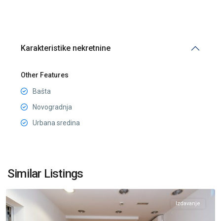
Karakteristike nekretnine
Other Features
Bašta
Novogradnja
Urbana sredina
Momišići
,
Similar Listings
Podgorica
Izdavanje