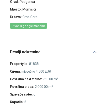
Grad:
Podgorica
Mjesto:
Momišići
Država:
Crna Gora
Otvori u google mapama
Detalji nekretnine
Property Id:
81838
Cijena:
4 500 EUR
mjesečno
2
Površina nekretnine:
750.00 m
2
Površina placa:
2,000.00 m
Spavaće sobe:
6
Kupatila:
6