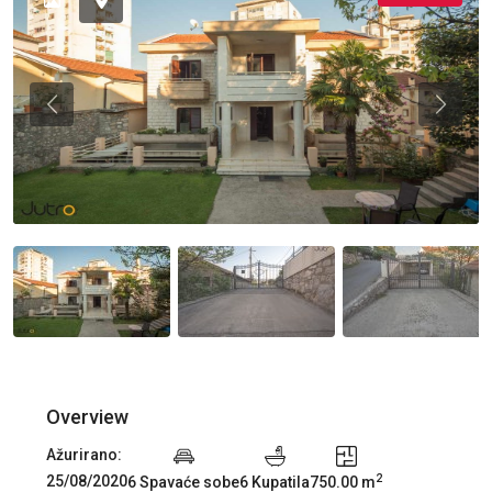
Previous
Previou
Overview
Ažurirano:
2
25/08/2020
6 Spavaće sobe
6 Kupatila
750.00 m