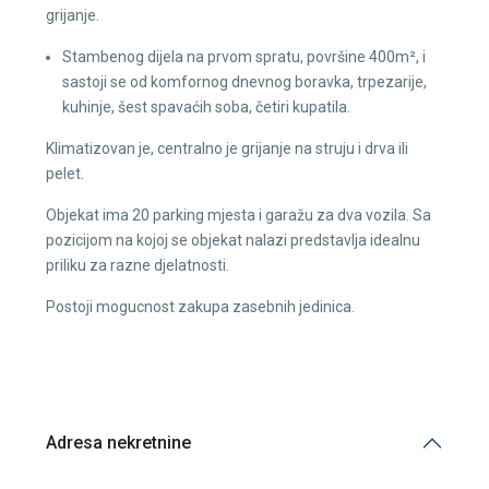
grijanje.
Stambenog dijela na prvom spratu, površine 400m², i
sastoji se od komfornog dnevnog boravka, trpezarije,
kuhinje, šest spavaćih soba, četiri kupatila.
Klimatizovan je, centralno je grijanje na struju i drva ili
pelet.
Objekat ima 20 parking mjesta i garažu za dva vozila. Sa
pozicijom na kojoj se objekat nalazi predstavlja idealnu
priliku za razne djelatnosti.
Postoji mogucnost zakupa zasebnih jedinica.
Adresa nekretnine