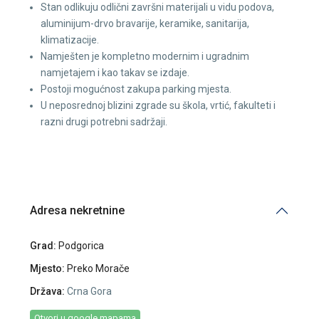
Stan odlikuju odlični završni materijali u vidu podova,
aluminijum-drvo bravarije, keramike, sanitarija,
klimatizacije.
Namješten je kompletno modernim i ugradnim
namjetajem i kao takav se izdaje.
Postoji mogućnost zakupa parking mjesta.
U neposrednoj blizini zgrade su škola, vrtić, fakulteti i
razni drugi potrebni sadržaji.
Adresa nekretnine
Grad:
Podgorica
Mjesto:
Preko Morače
Država:
Crna Gora
Otvori u google mapama