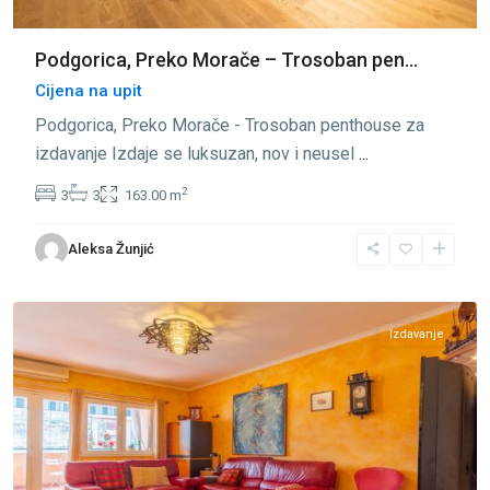
Podgorica, Preko Morače – Trosoban pen...
Cijena na upit
Podgorica, Preko Morače - Trosoban penthouse za
izdavanje Izdaje se luksuzan, nov i neusel
...
2
3
3
163.00 m
Preko
Aleksa Žunjić
Morače
,
Podgorica
Izdavanje