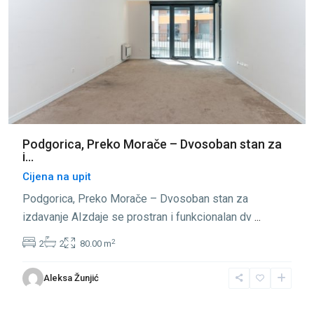
Podgorica, Preko Morače – Dvosoban stan za
i...
Cijena na upit
Podgorica, Preko Morače – Dvosoban stan za
izdavanje AIzdaje se prostran i funkcionalan dv
...
2
2
2
80.00 m
Aleksa Žunjić