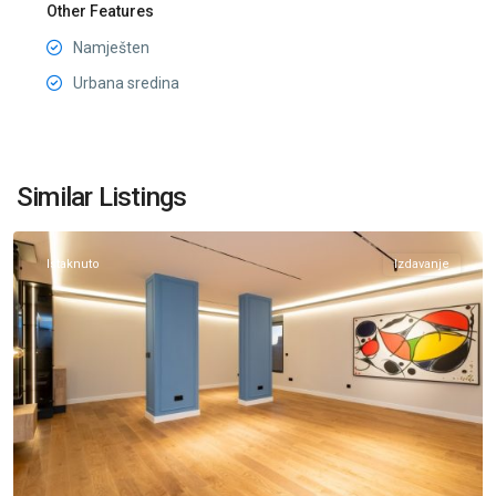
Other Features
Namješten
Urbana sredina
Preko
Morače
,
Similar Listings
Podgorica
Istaknuto
Izdavanje