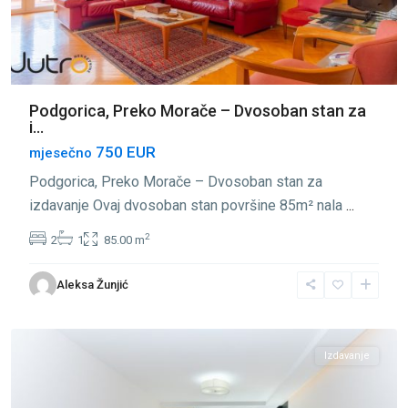
Podgorica, Preko Morače – Dvosoban stan za
i...
750 EUR
mjesečno
Podgorica, Preko Morače – Dvosoban stan za
izdavanje Ovaj dvosoban stan površine 85m² nala
...
2
2
1
85.00 m
Preko
Aleksa Žunjić
Morače
,
Podgorica
Izdavanje