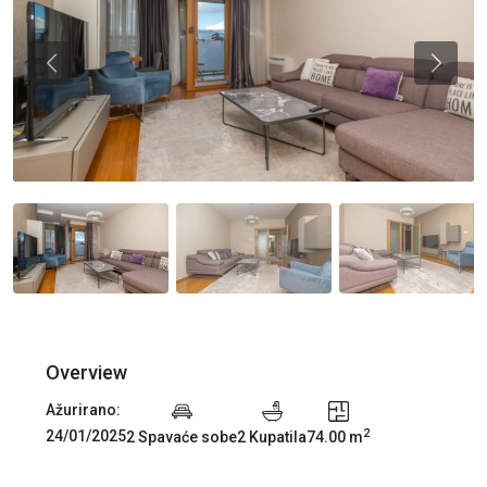
Previous
Previou
Overview
Ažurirano:
2
24/01/2025
2 Spavaće sobe
2 Kupatila
74.00 m