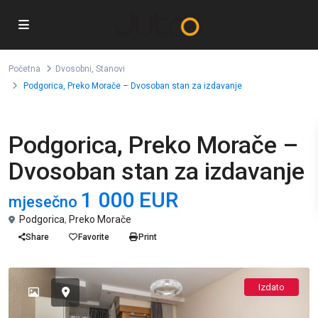
Početna
Dvosobni
,
Stanovi
Podgorica, Preko Morače – Dvosoban stan za izdavanje
,
Izdavanje
Dvosobni
Stanovi
Podgorica, Preko Morače –
Dvosoban stan za izdavanje
1 000 EUR
mjesečno
Podgorica
,
Preko Morače
Share
Favorite
Print
Izdato