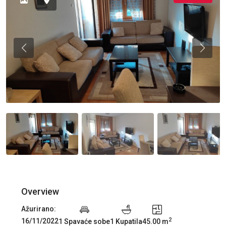
Previous
Previou
Overview
Ažurirano:
2
16/11/2022
1 Spavaće sobe
1 Kupatila
45.00 m