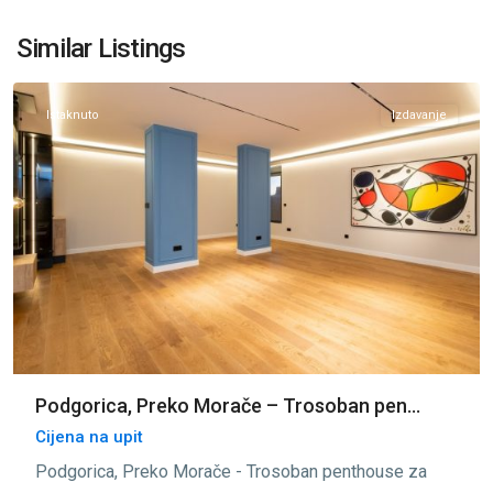
Preko
Morače
,
Similar Listings
Podgorica
Istaknuto
Izdavanje
Podgorica, Preko Morače – Trosoban pen...
Cijena na upit
Podgorica, Preko Morače - Trosoban penthouse za