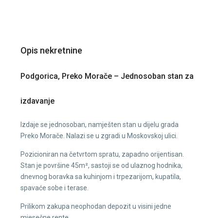
Opis nekretnine
Podgorica, Preko Morače – Jednosoban stan za
izdavanje
Izdaje se jednosoban, namješten stan u dijelu grada
Preko Morače. Nalazi se u zgradi u Moskovskoj ulici.
Pozicioniran na četvrtom spratu, zapadno orijentisan.
Stan je površine 45m², sastoji se od ulaznog hodnika,
dnevnog boravka sa kuhinjom i trpezarijom, kupatila,
spavaće sobe i terase.
Prilikom zakupa neophodan depozit u visini jedne
mjesečne rente.