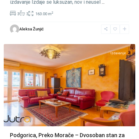
izdavanje Izdaje se luksuzan, nov i neusel
...
2
3
3
163.00 m
Preko
Aleksa Žunjić
Morače
,
Podgorica
Izdavanje
Podgorica, Preko Morače – Dvosoban stan za