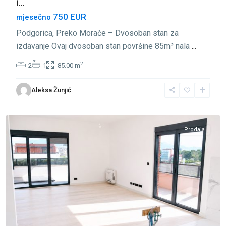
i...
750 EUR
mjesečno
Podgorica, Preko Morače – Dvosoban stan za
izdavanje Ovaj dvosoban stan površine 85m² nala
...
2
2
1
85.00 m
Preko
Aleksa Žunjić
Morače
,
Podgorica
Prodaja