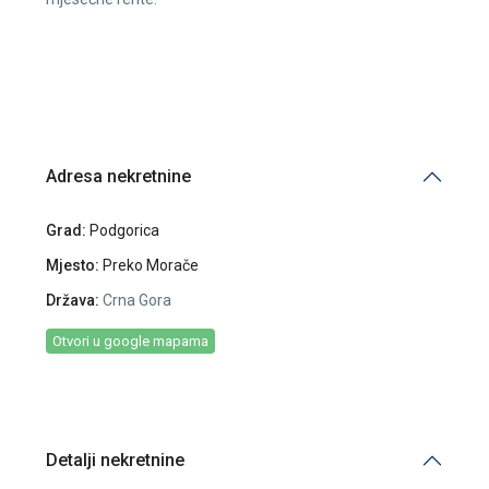
Adresa nekretnine
Grad:
Podgorica
Mjesto:
Preko Morače
Država:
Crna Gora
Otvori u google mapama
Detalji nekretnine