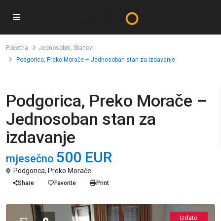
Početna
Jednosobni
,
Stanovi
Podgorica, Preko Morače – Jednosoban stan za izdavanje
,
Jednosobni
Stanovi
Podgorica, Preko Morače –
Jednosoban stan za
izdavanje
500 EUR
mjesečno
Podgorica
,
Preko Morače
Share
Favorite
Print
Izdato