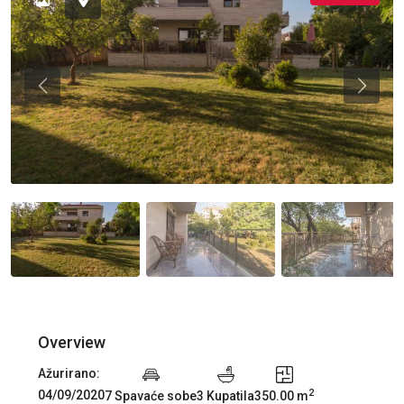
Previous
Previou
Overview
Ažurirano:
2
04/09/2020
7 Spavaće sobe
3 Kupatila
350.00 m