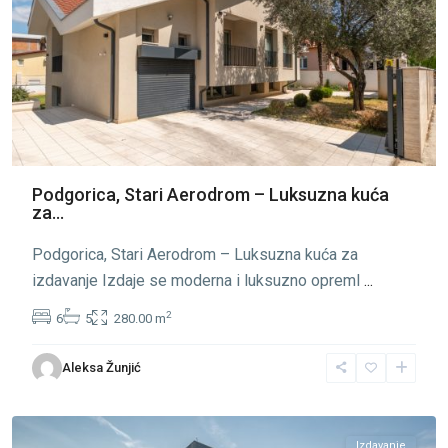
Podgorica, Stari Aerodrom – Luksuzna kuća
za...
Podgorica, Stari Aerodrom – Luksuzna kuća za
izdavanje Izdaje se moderna i luksuzno opreml
...
2
6
5
280.00 m
Gornja
Aleksa Žunjić
Gorica
,
Podgorica
Izdavanje