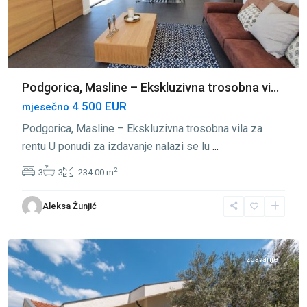
Podgorica, Masline – Ekskluzivna trosobna vi...
4 500 EUR
mjesečno
Podgorica, Masline – Ekskluzivna trosobna vila za
rentu U ponudi za izdavanje nalazi se lu
...
2
3
3
234.00 m
Stari
Aleksa Žunjić
Aerodrom
,
Podgorica
Izdavanje