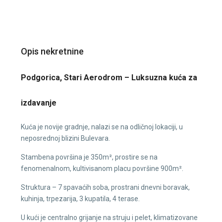
Opis nekretnine
Podgorica, Stari Aerodrom – Luksuzna kuća za
izdavanje
Kuća je novije gradnje, nalazi se na odličnoj lokaciji, u
neposrednoj blizini Bulevara.
Stambena površina je 350m², prostire se na
fenomenalnom, kultivisanom placu površine 900m².
Struktura – 7 spavaćih soba, prostrani dnevni boravak,
kuhinja, trpezarija, 3 kupatila, 4 terase.
U kući je centralno grijanje na struju i pelet, klimatizovane