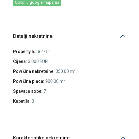
Otvori u google mapama
Detalji nekretnine
Property Id:
82711
Cijena:
3 000 EUR
2
Površina nekretnine:
350.00 m
2
Površina placa:
900.00 m
Spavaće sobe:
7
Kupatila:
3
Karakteristike nekretnine