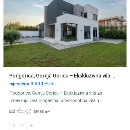
Podgorica, Gornja Gorica – Ekskluzivna vila ...
3 500 EUR
mjesečno
Podgorica, Gornja Gorica – Ekskluzivna vila za
izdavanje Ova elegantna četverosobna vila n
...
2
4
4
180.00 m