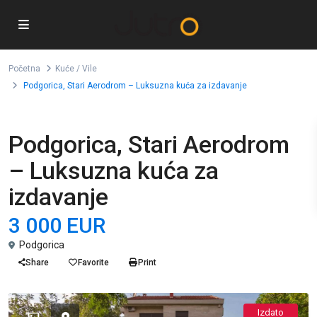
Početna
Kuće / Vile
Podgorica, Stari Aerodrom – Luksuzna kuća za izdavanje
Izdavanje
Kuće / Vile
Podgorica, Stari Aerodrom
– Luksuzna kuća za
izdavanje
3 000 EUR
Podgorica
Share
Favorite
Print
Izdato