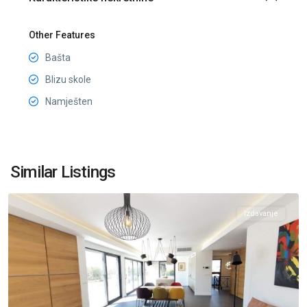
Other Features
Bašta
Blizu skole
Namješten
Masline
,
Similar Listings
Podgorica
Izdavanje