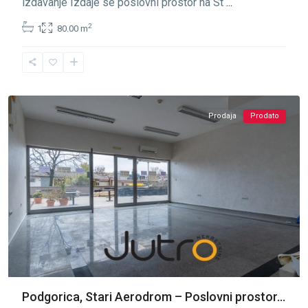
izdavanje Izdaje se poslovni prostor na St
...
2
1
80.00 m
Stari
Aerodrom
,
Podgorica
Prodaja
Prodato
Podgorica, Stari Aerodrom – Poslovni prostor...