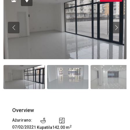
Previous
Previou
Overview
Ažurirano:
2
07/02/2022
1 Kupatila
142.00 m