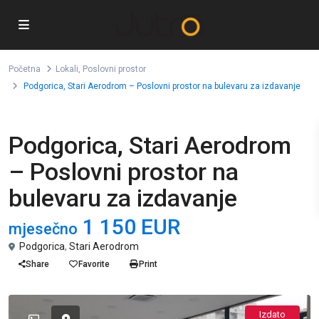
Početna
Lokali
,
Poslovni prostor
Podgorica, Stari Aerodrom – Poslovni prostor na bulevaru za izdavanje
,
Lokali
Poslovni prostor
Podgorica, Stari Aerodrom
– Poslovni prostor na
bulevaru za izdavanje
1 150 EUR
mjesečno
Podgorica
,
Stari Aerodrom
Share
Favorite
Print
Izdato