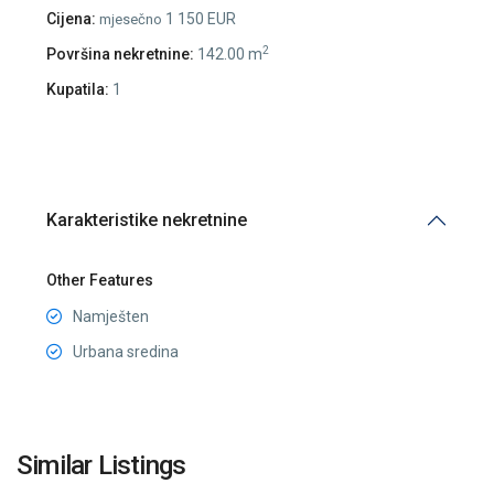
Cijena:
1 150 EUR
mjesečno
2
Površina nekretnine:
142.00 m
Kupatila:
1
Karakteristike nekretnine
Other Features
Namješten
Urbana sredina
Stari
Aerodrom
,
Similar Listings
Podgorica