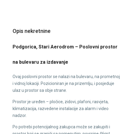
Opis nekretnine
Podgorica, Stari Aerodrom – Poslovni prostor
na bulevaru za izdavanje
Ovaj poslovni prostor se nalazi na bulevaru, na prometnoj
i vidnoj lokaciji. Pozicioniran je na prizemlju, i posjeduje
ulaz u prostor sa obje strane.
Prostor je uređen – pločice, zidovi, plafoni, rasvjeta,
klimatizacija, razvedene instalacije za alarm i video
nadzor.
Po potrebi potencijalnog zakupca može se zakupiti i
prostor koji se graniči sa pomenutim, povrsine 46m².