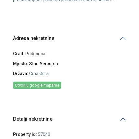
Adresa nekretnine
Grad:
Podgorica
Mjesto:
Stari Aerodrom
Država:
Crna Gora
Otvori u google mapama
Detalji nekretnine
Property Id:
57040