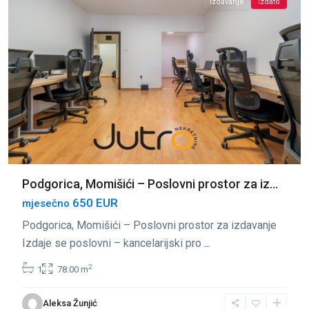
Izdavanje
Izdato
Podgorica, Momišići – Poslovni prostor za iz...
650 EUR
mjesečno
Podgorica, Momišići – Poslovni prostor za izdavanje
Izdaje se poslovni – kancelarijski pro
...
2
1
78.00 m
Aleksa Žunjić