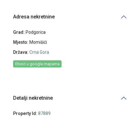
Adresa nekretnine
Grad:
Podgorica
Mjesto:
Momišići
Država:
Crna Gora
Otvori u google mapama
Detalji nekretnine
Property Id:
87889