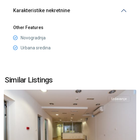
Karakteristike nekretnine
Other Features
Novogradnja
Urbana sredina
Momišići
,
Similar Listings
Podgorica
Izdavanje