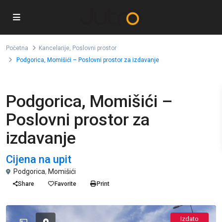
Početna
Kancelarije
,
Poslovni prostor
Podgorica, Momišići – Poslovni prostor za izdavanje
,
Izdavanje
Kancelarije
Poslovni prostor
Podgorica, Momišići –
Poslovni prostor za
izdavanje
Cijena na upit
Podgorica
,
Momišići
Share
Favorite
Print
Izdato