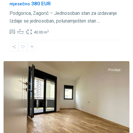
380 EUR
mjesečno
Podgorica, Zagorič – Jednosoban stan za izdavanje
Izdaje se jednosoban, polunamješten stan
...
2
1
1
40.00 m
Zagorič
,
Podgorica
Prodaja