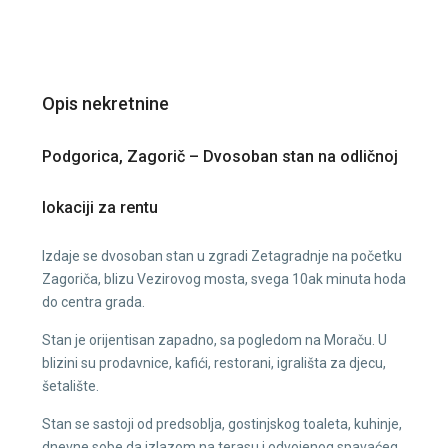
Opis nekretnine
Podgorica, Zagorič – Dvosoban stan na odličnoj
lokaciji za rentu
Izdaje se dvosoban stan u zgradi Zetagradnje na početku
Zagoriča, blizu Vezirovog mosta, svega 10ak minuta hoda
do centra grada.
Stan je orijentisan zapadno, sa pogledom na Moraču. U
blizini su prodavnice, kafići, restorani, igrališta za djecu,
šetalište.
Stan se sastoji od predsoblja, gostinjskog toaleta, kuhinje,
dnevne sobe da izlazom na terasu i odvojenog spavaćeg