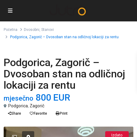
Početna
Dvosobni
,
Stanovi
Podgorica, Zagorič – Dvosoban stan na odličnoj lokaciji za rentu
,
Dvosobni
Stanovi
Podgorica, Zagorič –
Dvosoban stan na odličnoj
lokaciji za rentu
800 EUR
mjesečno
Podgorica
,
Zagorič
Share
Favorite
Print
Izdato