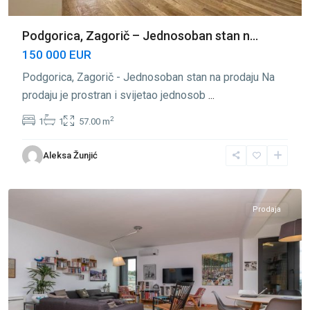
Podgorica, Zagorič – Jednosoban stan n...
150 000 EUR
Podgorica, Zagorič - Jednosoban stan na prodaju Na
prodaju je prostran i svijetao jednosob
...
2
1
1
57.00 m
Aleksa Žunjić
Zagorič
,
Podgorica
Prodaja