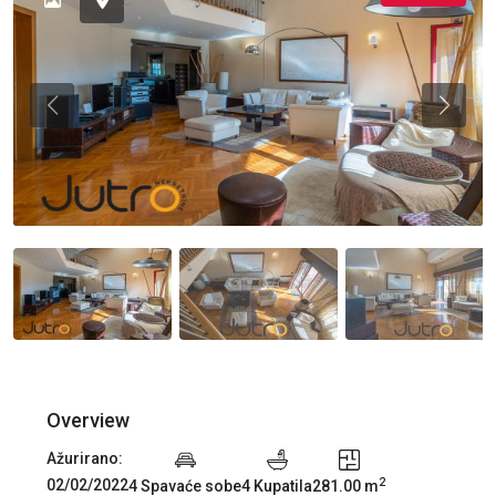
Previous
Previou
Overview
Ažurirano:
2
02/02/2022
4 Spavaće sobe
4 Kupatila
281.00 m