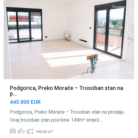
Prodaja
Podgorica, Preko Morače – Trosoban stan na
p...
445 000 EUR
Podgorica, Preko Morače – Trosoban stan na prodaju
Ovaj trosoban stan površine 149m² smješ
...
2
3
2
149.00 m