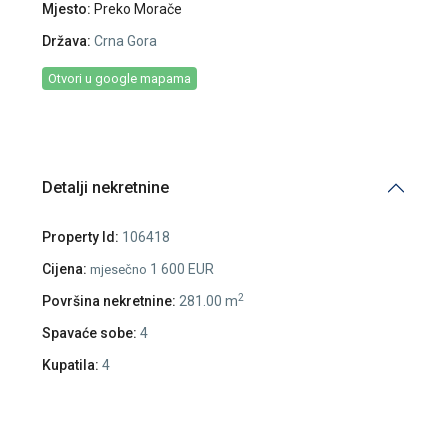
Mjesto:
Preko Morače
Država:
Crna Gora
Otvori u google mapama
Detalji nekretnine
Property Id:
106418
Cijena:
1 600 EUR
mjesečno
2
Površina nekretnine:
281.00 m
Spavaće sobe:
4
Kupatila:
4