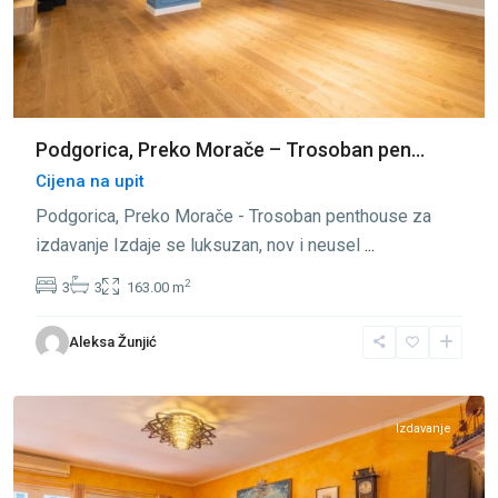
Podgorica, Preko Morače – Trosoban pen...
Cijena na upit
Podgorica, Preko Morače - Trosoban penthouse za
izdavanje Izdaje se luksuzan, nov i neusel
...
2
3
3
163.00 m
Preko
Aleksa Žunjić
Morače
,
Podgorica
Izdavanje