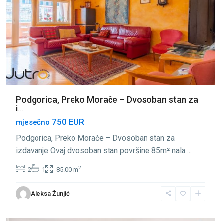
Podgorica, Preko Morače – Dvosoban stan za
i...
750 EUR
mjesečno
Podgorica, Preko Morače – Dvosoban stan za
izdavanje Ovaj dvosoban stan površine 85m² nala
...
2
2
1
85.00 m
Preko
Aleksa Žunjić
Morače
,
Podgorica