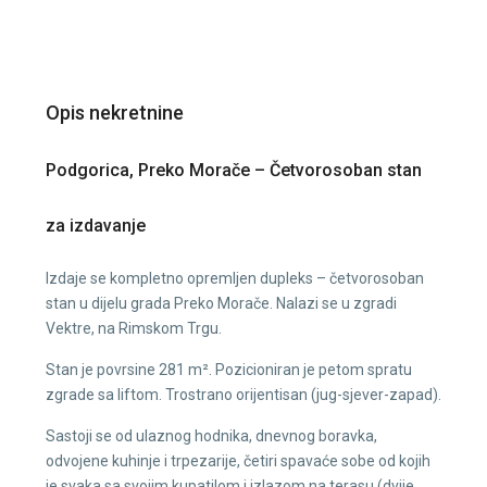
Opis nekretnine
Podgorica, Preko Morače – Četvorosoban stan
za izdavanje
Izdaje se kompletno opremljen dupleks – četvorosoban
stan u dijelu grada Preko Morače. Nalazi se u zgradi
Vektre, na Rimskom Trgu.
Stan je povrsine 281 m². Pozicioniran je petom spratu
zgrade sa liftom. Trostrano orijentisan (jug-sjever-zapad).
Sastoji se od ulaznog hodnika, dnevnog boravka,
odvojene kuhinje i trpezarije, četiri spavaće sobe od kojih
je svaka sa svojim kupatilom i izlazom na terasu (dvije