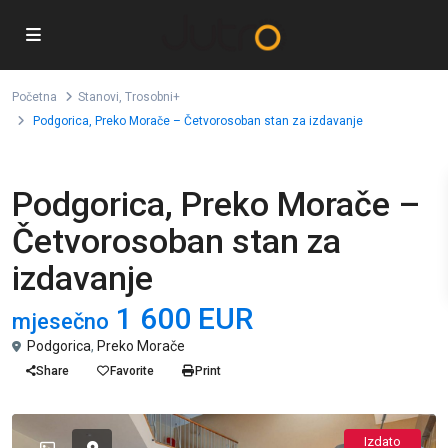
Početna
Stanovi
,
Trosobni+
Podgorica, Preko Morače – Četvorosoban stan za izdavanje
,
Stanovi
Trosobni+
Podgorica, Preko Morače –
Četvorosoban stan za
izdavanje
1 600 EUR
mjesečno
Podgorica
,
Preko Morače
Share
Favorite
Print
Izdato