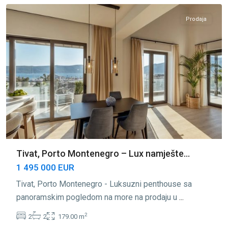
Prodaja
Tivat, Porto Montenegro – Lux namješte...
1 495 000 EUR
Tivat, Porto Montenegro - Luksuzni penthouse sa
panoramskim pogledom na more na prodaju u
...
2
2
2
179.00 m