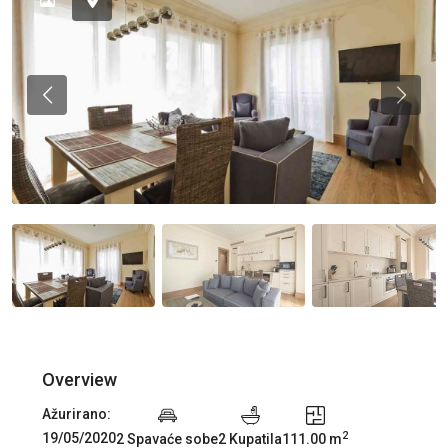
Previous
Previou
Overview
Ažurirano:
2
19/05/2020
2 Spavaće sobe
2 Kupatila
111.00 m