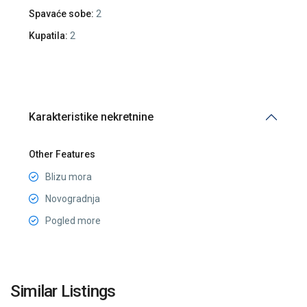
Spavaće sobe:
2
Kupatila:
2
Karakteristike nekretnine
Other Features
Blizu mora
Novogradnja
Pogled more
Porto
Montenegro
,
Similar Listings
Tivat