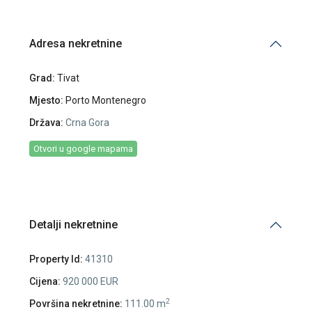
Adresa nekretnine
Grad:
Tivat
Mjesto:
Porto Montenegro
Država:
Crna Gora
Otvori u google mapama
Detalji nekretnine
Property Id:
41310
Cijena:
920 000 EUR
2
Površina nekretnine:
111.00 m