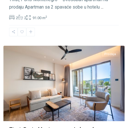
prodaju Apartman sa 2 spavaće sobe u hotelu
...
2
2
2
91.00 m
Porto
Montenegro
,
Tivat
Prodaja