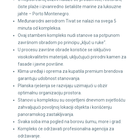
čiste plaže i izvanredno šetalište marine za luksuzne
jahte – Porto Montenegro.
Međunarodni aerodrom Tivat se nalazi na svega 5
minuta od kompleksa.
Ovaj stambeni kompleks nudi stanove sa potpunom
završnom obradom po principu „ključ u ruke“.
U procesu završne obrade koristiće se isključivo
visokokvalitetni materijali, uključujući prirodni kamen za
fasade i javne površine.
Klima uređaji i oprema za kupatila premium brendova
garantuju udobnost stanovanja.
Planska rješenja se razvijaju uzimajući u obzir
optimalnu organizaciju prostora.
Stanovi u kompleksu su osvjetljeni dnevnom svjetlošću
zahvaljujući povoljnoj lokaciji objekta i korišćenju
panoramskog zastakljivanja.
Svaka soba ima pogled na borovu šumu, more i grad.
Kompleks će održavati profesionalna agencija za
održavanje.