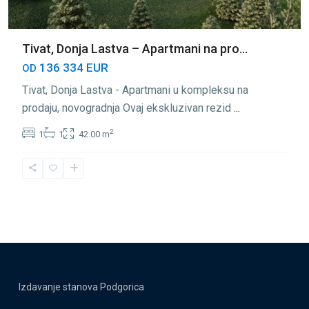
Tivat, Donja Lastva – Apartmani na pro...
136 334 EUR
OD
Tivat, Donja Lastva - Apartmani u kompleksu na
prodaju, novogradnja Ovaj ekskluzivan rezid
...
2
1
1
42.00 m
Izdavanje stanova Podgorica