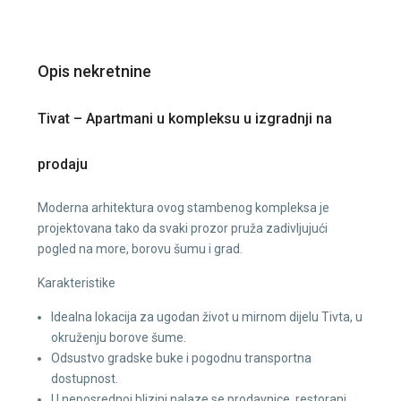
Opis nekretnine
Tivat – Apartmani u kompleksu u izgradnji na
prodaju
Moderna arhitektura ovog stambenog kompleksa je
projektovana tako da svaki prozor pruža zadivljujući
pogled na more, borovu šumu i grad.
Karakteristike
Idealna lokacija za ugodan život u mirnom dijelu Tivta, u
okruženju borove šume.
Odsustvo gradske buke i pogodnu transportna
dostupnost.
U neposrednoj blizini nalaze se prodavnice, restorani,