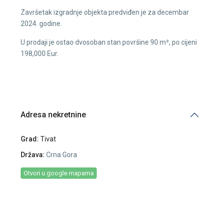
Završetak izgradnje objekta predviđen je za decembar
2024. godine.
U prodaji je ostao dvosoban stan površine 90 m², po cijeni
198,000 Eur.
Adresa nekretnine
Grad:
Tivat
Država:
Crna Gora
Otvori u google mapama