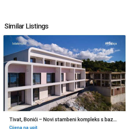
Similar Listings
Tivat
Istaknuto
Prodaja
Tivat, Bonići – Novi stambeni kompleks s baz...
Cijena na upit