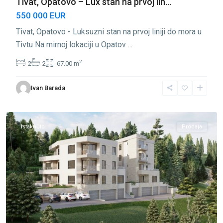
Tivat, Opatovo – Lux stan na prvoj lin...
550 000 EUR
Tivat, Opatovo - Luksuzni stan na prvoj liniji do mora u
Tivtu Na mirnoj lokaciji u Opatov
...
2
2
2
67.00 m
Donja
Ivan Barada
Lastva
,
Tivat
Istaknuto
Prodaja