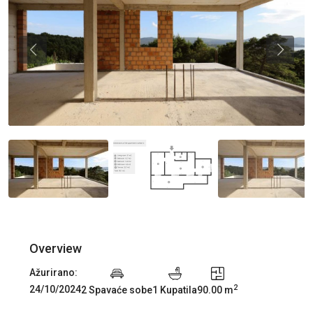
Previous
Previou
Overview
Ažurirano:
2
24/10/2024
2 Spavaće sobe
1 Kupatila
90.00 m