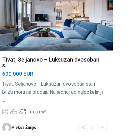
Tivat, Seljanovo – Luksuzan dvosoban
s...
600 000 EUR
Tivat, Seljanovo - Luksuzan dvosoban stan
blizu mora na prodaju Na jednoj od najpoželjniji
...
2
2
2
101.00 m
Aleksa Žunjić