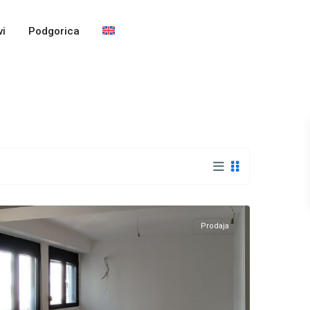
i
Podgorica
Seljanovo
,
Tivat
Prodaja