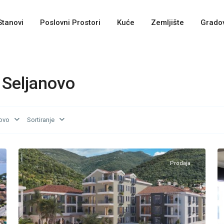
Stanovi
Poslovni Prostori
Kuće
Zemljište
Gradov
 Seljanovo
ovo
Sortiranje
Seljanovo
,
9
Tivat
8
Prodaja