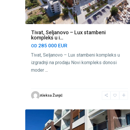
Tivat, Seljanovo – Lux stambeni
kompleks u i...
285 000 EUR
OD
Tivat, Seljanovo – Lux stambeni kompleks u
izgradnji na prodaju Novi kompleks donosi
moder
...
Aleksa Žunjić
Seljanovo
,
6
Tivat
Prodaja