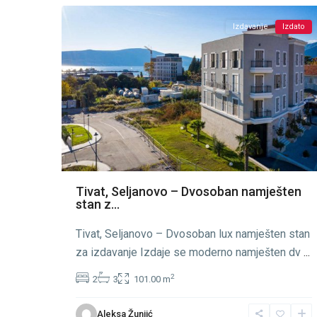
Izdavanje
Izdato
Tivat, Seljanovo – Dvosoban namješten
stan z...
Tivat, Seljanovo – Dvosoban lux namješten stan
za izdavanje Izdaje se moderno namješten dv
...
2
2
3
101.00 m
Aleksa Žunjić