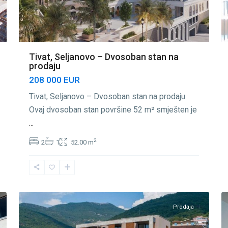
Tivat, Seljanovo – Dvosoban stan na
prodaju
208 000 EUR
Tivat, Seljanovo – Dvosoban stan na prodaju
Ovaj dvosoban stan površine 52 m² smješten je
...
2
2
1
52.00 m
Seljanovo
,
48
Tivat
33
Prodaja