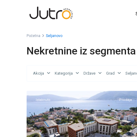
Početna
Seljanovo
Nekretnine iz segmenta
Akcija
Kategorija
Države
Grad
Seljan
Seljanovo
,
13
Tivat
Istaknuto
Prodaja