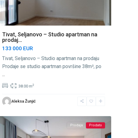
Tivat, Seljanovo – Studio apartman na
prodaj...
133 000 EUR
Tivat, Seljanovo – Studio apartman na prodaju
Prodaje se studio apartman površine 38m², po
...
2
1
38.00 m
Aleksa Žunjić
Seljanovo
,
Tivat
Prodaja
Prodato