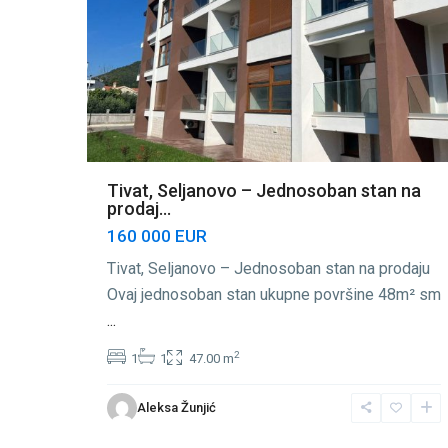
Tivat, Seljanovo – Jednosoban stan na
prodaj...
160 000 EUR
Tivat, Seljanovo – Jednosoban stan na prodaju
Ovaj jednosoban stan ukupne površine 48m² sm
...
2
1
1
47.00 m
Aleksa Žunjić
Seljanovo
,
46
Tivat