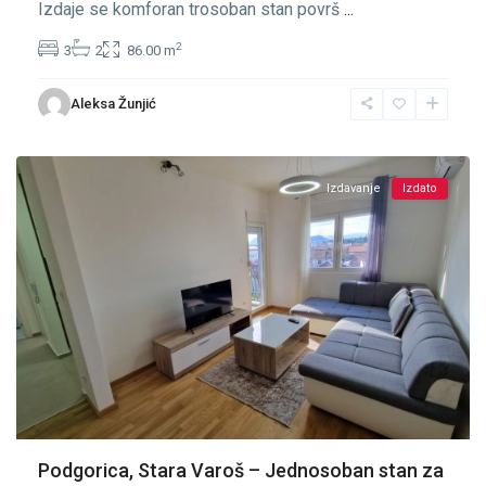
Izdaje se komforan trosoban stan površ
...
2
3
2
86.00 m
Stara
Aleksa Žunjić
Varoš
,
Podgorica
Izdavanje
Izdato
Podgorica, Stara Varoš – Jednosoban stan za