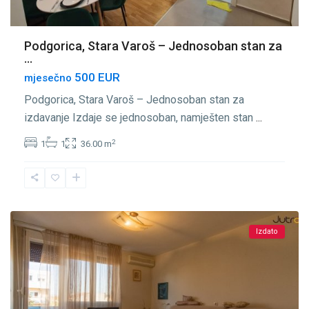
Podgorica, Stara Varoš – Jednosoban stan za
...
500 EUR
mjesečno
Podgorica, Stara Varoš – Jednosoban stan za
izdavanje Izdaje se jednosoban, namješten stan
...
2
1
1
36.00 m
Stara
Varoš
,
Podgorica
Izdato