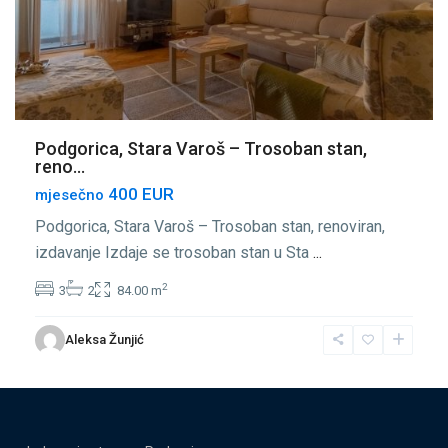
Podgorica, Stara Varoš – Trosoban stan,
reno...
400 EUR
mjesečno
Podgorica, Stara Varoš – Trosoban stan, renoviran,
izdavanje Izdaje se trosoban stan u Sta
...
2
3
2
84.00 m
Aleksa Žunjić