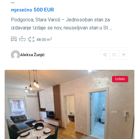
...
500 EUR
mjesečno
Podgorica, Stara Varoš – Jednosoban stan za
izdavanje Izdaje se nov, neuseljivan stan u St
...
2
1
1
48.00 m
Stara
Aleksa Žunjić
Varoš
,
Podgorica
Izdavanje
Izdato