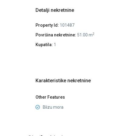
Detalji nekretnine
Property Id:
101487
2
Površina nekretnine:
51.00 m
Kupatila:
1
Karakteristike nekretnine
Other Features
Blizu mora
Bečići
,