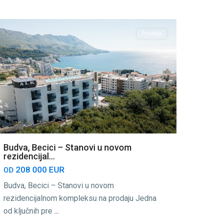
Budva
Prodaja
Budva, Becici – Stanovi u novom
rezidencijal...
208 000 EUR
OD
Budva, Becici – Stanovi u novom
rezidencijalnom kompleksu na prodaju Jedna
od ključnih pre
...