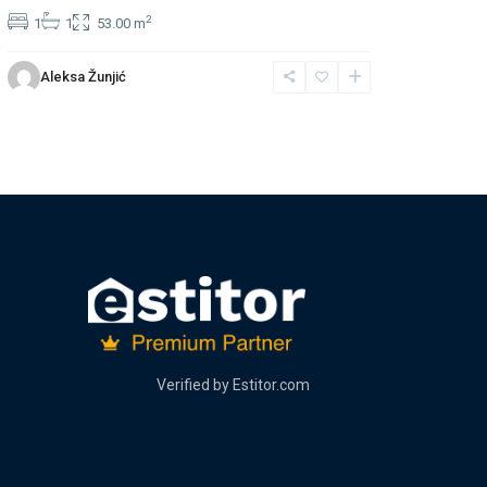
2
1
1
53.00 m
Aleksa Žunjić
Verified by
Estitor.com