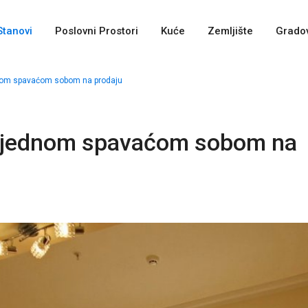
Stanovi
Poslovni Prostori
Kuće
Zemljište
Gradov
dnom spavaćom sobom na prodaju
sa jednom spavaćom sobom na