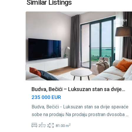
Similar Listings
15
Budva
Prodaja
Budva, Bečići – Luksuzan stan sa dvije...
235 000 EUR
Budva, Bečići - Luksuzan stan sa dvije spavaće
sobe na prodaju Na prodaju prostran dvosoba
...
2
2
2
81.00 m