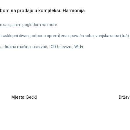
obom na prodaju u kompleksu Harmonija
m sa sjajnim pogledom na more.
ki rasklopni divan, potpuno opremljena spavaća soba, vanjska soba (tuš).
 stiralna mašina, usisivač, LCD televizor, Wi-Fi.
Mjesto:
Bečići
Držav