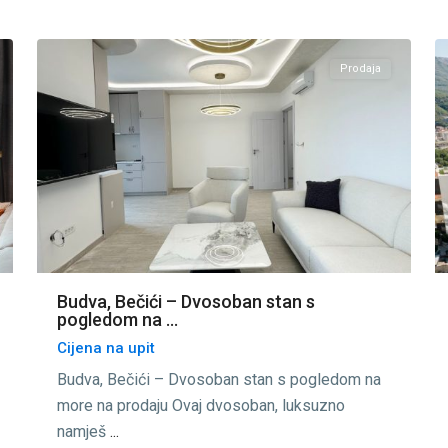
11
Budva
18
Prodaja
Budva, Bečići – Dvosoban stan s
pogledom na ...
Cijena na upit
Budva, Bečići – Dvosoban stan s pogledom na
more na prodaju Ovaj dvosoban, luksuzno
namješ
...