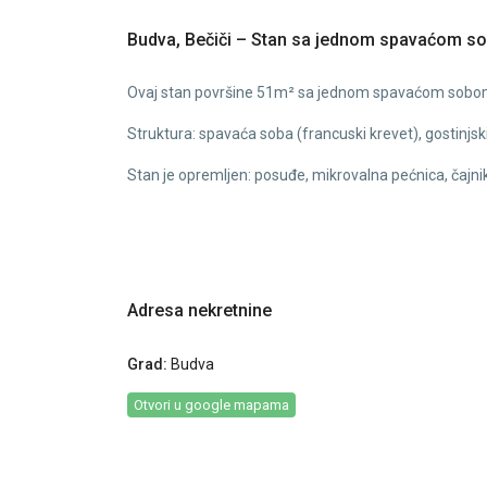
Budva, Bečiči – Stan sa jednom spavaćom s
Ovaj stan površine 51m² sa jednom spavaćom sobo
Struktura: spavaća soba (francuski krevet), gostinjs
Stan je opremljen: posuđe, mikrovalna pećnica, čajnik,
Adresa nekretnine
Grad:
Budva
Otvori u google mapama