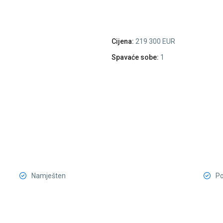
Cijena:
219 300 EUR
Spavaće sobe:
1
Namješten
Po
Bečići
,