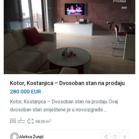
Prodaja
Kotor, Kostanjica – Dvosoban stan na prodaju
280 000 EUR
Kotor, Kostanjica – Dvosoban stan na prodaju Ovaj
dvosoban stan smještene je u novoizgrađe
...
2
2
1
68.00 m
Aleksa Žunjić
Kostanjica
,