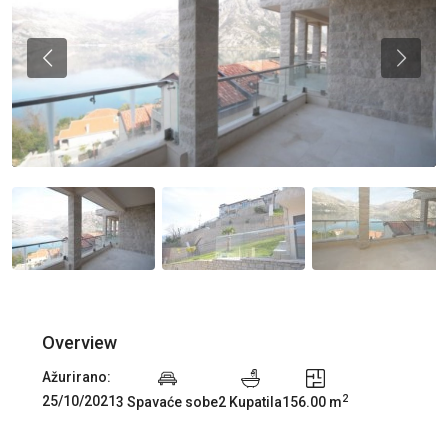
Previous
Previou
Overview
Ažurirano:
2
25/10/2021
3 Spavaće sobe
2 Kupatila
156.00 m