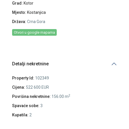
Grad:
Kotor
Mjesto:
Kostanjica
Država:
Crna Gora
Otvori u google mapama
Detalji nekretnine
Property Id:
102349
Cijena:
522 600 EUR
2
Površina nekretnine:
156.00 m
Spavaće sobe:
3
Kupatila:
2