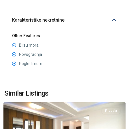
Karakteristike nekretnine
Other Features
Blizu mora
Novogradnja
Pogled more
Kostanjica
,
Similar Listings
Kotor
Prodaja