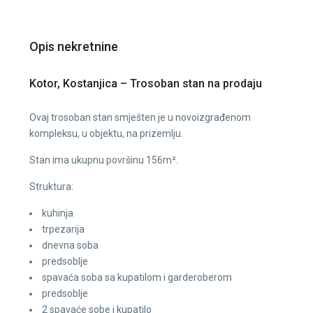
Opis nekretnine
Kotor, Kostanjica – Trosoban stan na prodaju
Ovaj trosoban stan smješten je u novoizgrađenom
kompleksu, u objektu, na prizemlju.
Stan ima ukupnu površinu 156m².
Struktura:
kuhinja
trpezarija
dnevna soba
predsoblje
spavaća soba sa kupatilom i garderoberom
predsoblje
2 spavaće sobe i kupatilo