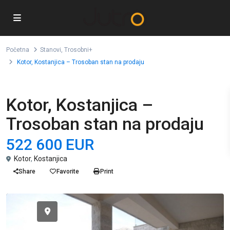
Početna
Stanovi
,
Trosobni+
Kotor, Kostanjica – Trosoban stan na prodaju
,
Prodaja
Stanovi
Trosobni+
Kotor, Kostanjica –
Trosoban stan na prodaju
522 600 EUR
Kotor
,
Kostanjica
Share
Favorite
Print