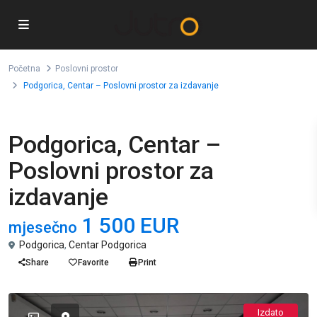
Početna
Poslovni prostor
Podgorica, Centar – Poslovni prostor za izdavanje
Izdavanje
Poslovni prostor
Podgorica, Centar –
Poslovni prostor za
izdavanje
1 500 EUR
mjesečno
Podgorica
,
Centar Podgorica
Share
Favorite
Print
Izdato