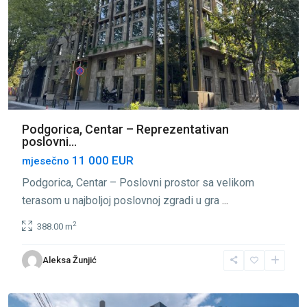
Podgorica, Centar – Reprezentativan
poslovni...
11 000 EUR
mjesečno
Podgorica, Centar – Poslovni prostor sa velikom
terasom u najboljoj poslovnoj zgradi u gra
...
2
388.00 m
Centar
Aleksa Žunjić
Podgorica
,
Podgorica