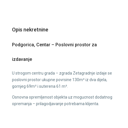
Opis nekretnine
Podgorica, Centar – Poslovni prostor za
izdavanje
U strogom centru grada – zgrada Zetagradnje izdaje se
poslovni prostor ukupne povrsine 130m² iz dva dijela,
gornjeg 69m² i suterena 61 m².
Osnovna opremljenost objekta uz mogucnost dodatnog
opremanja – prilagodjavanje potrebama klijenta.