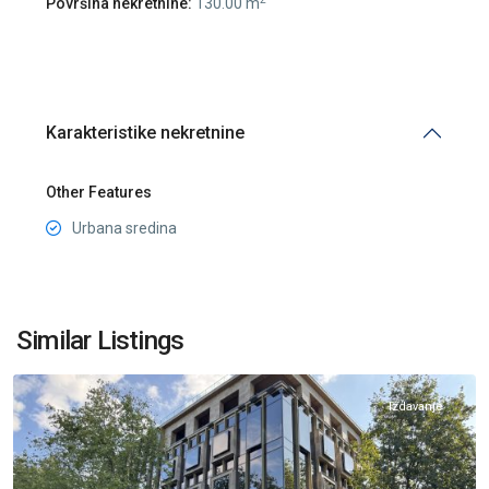
Površina nekretnine:
130.00 m
Karakteristike nekretnine
Other Features
Urbana sredina
Centar
Podgorica
,
Similar Listings
Podgorica
Izdavanje