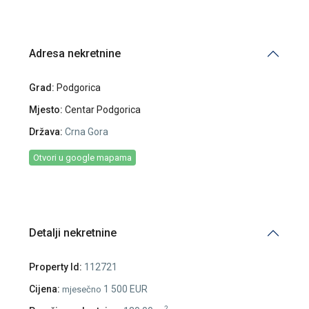
Adresa nekretnine
Grad:
Podgorica
Mjesto:
Centar Podgorica
Država:
Crna Gora
Otvori u google mapama
Detalji nekretnine
Property Id:
112721
Cijena:
1 500 EUR
mjesečno
2