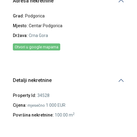
Adresa nekretnine
Grad:
Podgorica
Mjesto:
Centar Podgorica
Država:
Crna Gora
Otvori u google mapama
Detalji nekretnine
Property Id:
34528
Cijena:
1 000 EUR
mjesečno
2
Površina nekretnine:
100.00 m