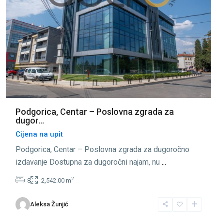
Podgorica, Centar – Poslovna zgrada za
dugor...
Cijena na upit
Podgorica, Centar – Poslovna zgrada za dugoročno
izdavanje Dostupna za dugoročni najam, nu
...
2
8
2,542.00 m
Centar
Aleksa Žunjić
Podgorica
,