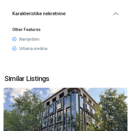
Karakteristike nekretnine
Other Features
Namješten
Urbana sredina
Centar
Podgorica
,
Similar Listings
Podgorica
Izdavanje