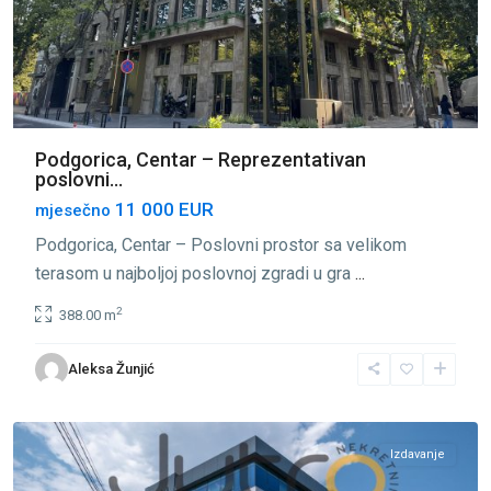
Podgorica, Centar – Reprezentativan
poslovni...
11 000 EUR
mjesečno
Podgorica, Centar – Poslovni prostor sa velikom
terasom u najboljoj poslovnoj zgradi u gra
...
2
388.00 m
Centar
Aleksa Žunjić
Podgorica
,
Podgorica
Izdavanje