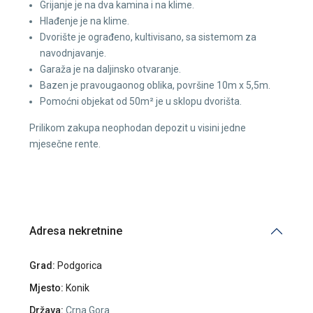
Grijanje je na dva kamina i na klime.
Hlađenje je na klime.
Dvorište je ograđeno, kultivisano, sa sistemom za
navodnjavanje.
Garaža je na daljinsko otvaranje.
Bazen je pravougaonog oblika, površine 10m x 5,5m.
Pomoćni objekat od 50m² je u sklopu dvorišta.
Prilikom zakupa neophodan depozit u visini jedne
mjesečne rente.
Adresa nekretnine
Grad:
Podgorica
Mjesto:
Konik
Država:
Crna Gora