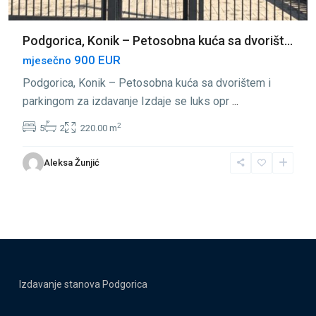
Podgorica, Konik – Petosobna kuća sa dvorišt...
900 EUR
mjesečno
Podgorica, Konik – Petosobna kuća sa dvorištem i
parkingom za izdavanje Izdaje se luks opr
...
2
5
2
220.00 m
Aleksa Žunjić
Izdavanje stanova Podgorica