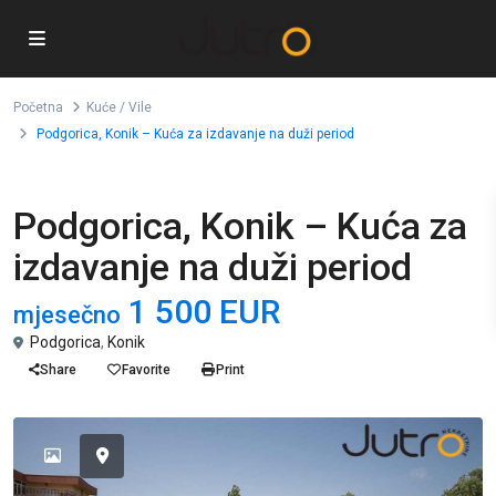
Početna
Kuće / Vile
Podgorica, Konik – Kuća za izdavanje na duži period
Izdavanje
Kuće / Vile
Podgorica, Konik – Kuća za
izdavanje na duži period
1 500 EUR
mjesečno
Podgorica
,
Konik
Share
Favorite
Print