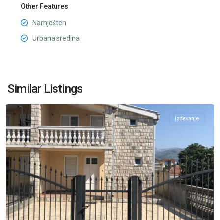
Other Features
Namješten
Urbana sredina
Konik
,
Similar Listings
Podgorica
Izdavanje