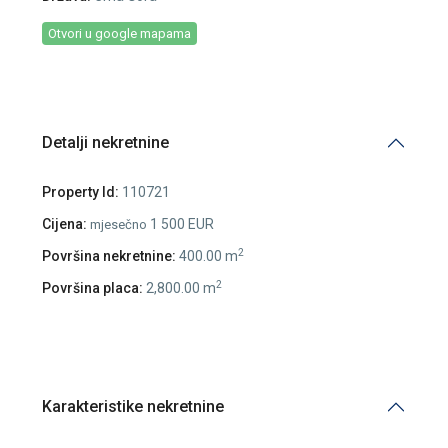
Otvori u google mapama
Detalji nekretnine
Property Id:
110721
Cijena:
1 500 EUR
mjesečno
2
Površina nekretnine:
400.00 m
2
Površina placa:
2,800.00 m
Karakteristike nekretnine